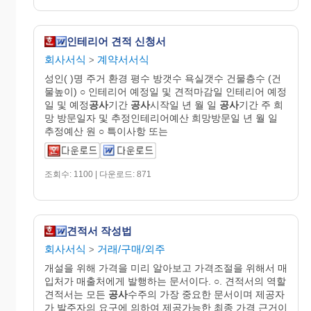
인테리어 견적 신청서
회사서식
계약서서식
>
성인( )명 주거 환경 평수 방갯수 욕실갯수 건물층수 (건
물높이) ○ 인테리어 예정일 및 견적마감일 인테리어 예정
일 및 예정
공사
기간
공사
시작일 년 월 일
공사
기간 주 희
망 방문일자 및 추정인테리어예산 희망방문일 년 월 일
추정예산 원 ○ 특이사항 또는
조회수: 1100 | 다운로드: 871
견적서 작성법
회사서식
거래/구매/외주
>
개설을 위해 가격을 미리 알아보고 가격조절을 위해서 매
입처가 매출처에게 발행하는 문서이다. ○. 견적서의 역할
견적서는 모든
공사
수주의 가장 중요한 문서이며 제공자
가 발주자의 요구에 의하여 제공가능한 최종 가격 근거이