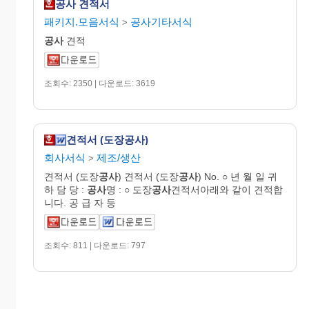
공사 견적서
패키지.모음서식
공사기타서식
>
공사
견적
조회수: 2350 | 다운로드: 3619
견적서 (도장공사)
회사서식
제조/생산
>
견적서 (도장
공사
) 견적서 (도장
공사
) No. ○ 년 월 일 귀
하 담 당 :
공사
명 : ○ 도장
공사
견적서아래와 같이 견적합
니다. 공 급 자 등
조회수: 811 | 다운로드: 797