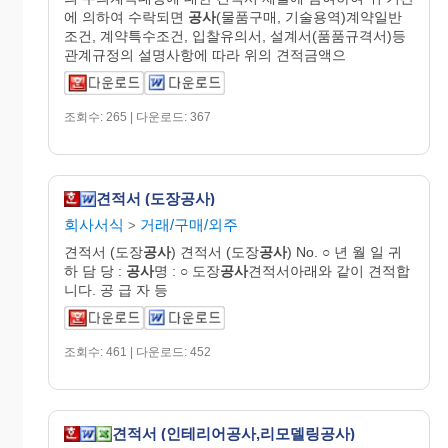
에 의하여 수락되면
공사
(물품구매, 기술용역)계약일반
조건, 계약특수조건, 입찰유의서, 설계서(품품규격서)등
관계규정의 설명사항에 따라 위의 견적금액으
조회수: 265 | 다운로드: 367
견적서 (도장공사)
회사서식
거래/구매/외주
>
견적서 (도장
공사
) 견적서 (도장
공사
) No. ○ 년 월 일 귀
하 담 당 :
공사
명 : ○ 도장
공사
견적서아래와 같이 견적합
니다. 공 급 자 등
조회수: 461 | 다운로드: 452
견적서 (인테리어공사,리모델링공사)