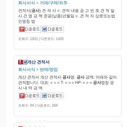
회사서식
거래/구매/외주
>
견적서(
공사
) 견 적 서 ○. 견적 내용 공 고 번 호 견 적 일
시 건 명 금 액 준공(납품)년월일 ○. 견 적 자 상호또는법
인명칭 법
조회수: 1831 | 다운로드: 1445
개산 견적서
회사서식
판매/영업
>
개산 견적서 개산 견적서
공사
명:
공사
금액: 아래와 같이
견적합니다. 대표: ○ ○ ○ T: ○ ○ ○ HP: ○ ○ ○
공사
명칭 공
사 내 역 금 액
조회수: 94 | 다운로드: 266