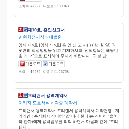
조회수: 47227 | 다운로드: 30943
제10호, 혼인신고서
민원행정서식
대법원
>
양식 제○호 [양식 제○호] 혼 인 신 고 서( ) ( 년 월 일) ※
뒷면의 작성방법을 읽고 기재하시되, 선택항목은 해당번
호 에 “○”으로 표시하여 주시기 바랍니다. 구 분 남...
조회수: 16286 | 다운로드: 26758
프리랜서 용역계약서
패키지.모음서식
각종 계약서
>
프리랜서 용역계약서 프리랜서 용역계약서 계약건명 : 계
약기간 : 주식회사 ○(이하 “갑”이라 한다)는 ○(이하 “을”이
라 한다)에게 용역업무를 의뢰 하면서 다음과 같이 `프리
랜서...