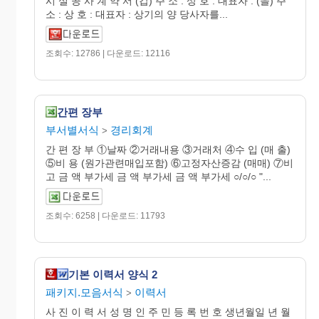
시 설 공 사 계 약 서 (갑) 주 소 : 상 호 : 대표자 : (을) 주
소 : 상 호 : 대표자 : 상기의 양 당사자를...
조회수: 12786 | 다운로드: 12116
간편 장부
부서별서식
경리회계
>
간 편 장 부 ①날짜 ②거래내용 ③거래처 ④수 입 (매 출)
⑤비 용 (원가관련매입포함) ⑥고정자산증감 (매매) ⑦비
고 금 액 부가세 금 액 부가세 금 액 부가세 ○/○/○ "...
조회수: 6258 | 다운로드: 11793
기본 이력서 양식 2
패키지.모음서식
이력서
>
사 진 이 력 서 성 명 인 주 민 등 록 번 호 생년월일 년 월