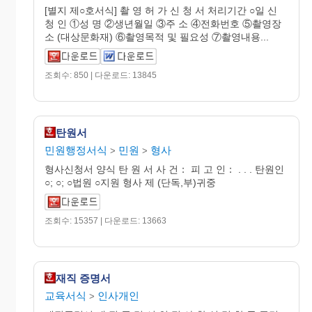
[별지 제○호서식] 촬 영 허 가 신 청 서 처리기간 ○일 신
청 인 ①성 명 ②생년월일 ③주 소 ④전화번호 ⑤촬영장
소 (대상문화재) ⑥촬영목적 및 필요성 ⑦촬영내용...
조회수: 850 | 다운로드: 13845
탄원서
민원행정서식
민원
형사
>
>
형사신청서 양식 탄 원 서 사 건： 피 고 인： . . . 탄원인
○; ○; ○법원 ○지원 형사 제 (단독,부)귀중
조회수: 15357 | 다운로드: 13663
재직 증명서
교육서식
인사개인
>