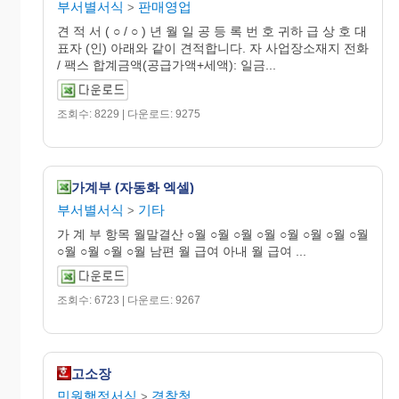
부서별서식
판매영업
>
견 적 서 ( ○ / ○ ) 년 월 일 공 등 록 번 호 귀하 급 상 호 대
표자 (인) 아래와 같이 견적합니다. 자 사업장소재지 전화
/ 팩스 합계금액(공급가액+세액): 일금...
조회수: 8229 | 다운로드: 9275
가계부 (자동화 엑셀)
부서별서식
기타
>
가 계 부 항목 월말결산 ○월 ○월 ○월 ○월 ○월 ○월 ○월 ○월
○월 ○월 ○월 ○월 남편 월 급여 아내 월 급여 ...
조회수: 6723 | 다운로드: 9267
고소장
민원행정서식
경찰청
>