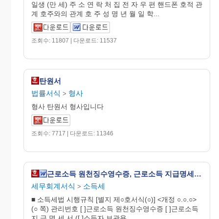
일생 (만 세) 주 소 연 락 처 집 전 자 우 편 핸드폰 호적 관
계 호주와의 관계 호 주 성 명 년 월 일 학...
조회수: 11807 | 다운로드: 11537
탄원서
법률서식
형사
>
형사 탄원서 형사입니다
조회수: 7717 | 다운로드: 11346
근로소득 원천징수영수증, 근로소득 지급명세서 [소득세법 시행규칙 서식24]
세무회계서식
소득세
>
■ 소득세법 시행규칙 [별지 제○호서식(○)] <개정 ○.○.○>
(○ 쪽) 관리번호 [ ]근로소득 원천징수영수증 [ ]근로소득
지 급 명 세 서 ([ ]소득자 보관용...