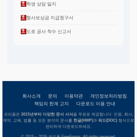
학생 상담 일지
형사보상금 지급청구서
도로 공사 착수 신고서
회사소개
문의
이용약관
개인정보처리방침
책임의 한계 고지
다운로드 이용 안내
프리폼은
2015년부터 다양한 문서 서식
을 무료로 제공합니다. 민원, 회사,
계약, 교육, 법률 등 모든 분야의 문서를
한글(HWP)
과
워드(DOC)
형식으로
편리하게 다운로드하세요.
© 2015 – 2026 프리폼 FreeForms. All rights reserved.