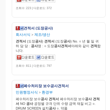
조회수: 223 | 다운로드: 372
견적서 (도장공사)
회사서식
제조/생산
>
견적서
(도장
공사
)
견적서
(도장
공사
) No. ○ 년 월 일 귀
하 담 당 :
공사
명 : ○ 도장
공사
견적
서
아래와 같이
견적
합
니다.
조회수: 811 | 다운로드: 797
폐수처리장 보수공사견적서
민원행정서식
환경부
>
폐수처리장 보수
공사
견적서
폐수처리장 보수
공사
견적
서
NO
공사
공정별 규격 단위 수량 금액 재질 비고 ○.
DRUM SCREEN 설치
공사
○. 약품