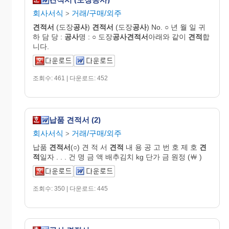
회사서식
거래/구매/외주
>
견적서
(도장
공사
)
견적서
(도장
공사
) No. ○ 년 월 일 귀
하 담 당 :
공사
명 : ○ 도장
공사
견적
서
아래와 같이
견적
합
니다.
조회수: 461 | 다운로드: 452
납품 견적서 (2)
회사서식
거래/구매/외주
>
납품
견적서
(○) 견 적 서
견적
내 용 공 고 번 호 제 호
견
적
일자 . . . 건 명 금 액 배추김치 kg 단가 금 원정 (￦ )
조회수: 350 | 다운로드: 445