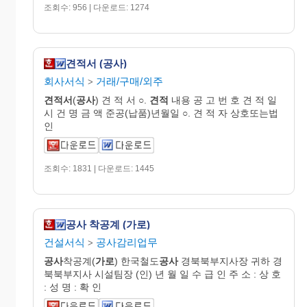
조회수: 956 | 다운로드: 1274
견적서 (공사)
회사서식
거래/구매/외주
>
견적서
(
공사
) 견 적 서 ○.
견적
내용 공 고 번 호 견 적 일
시 건 명 금 액 준공(납품)년월일 ○. 견 적 자 상호또는법
인
조회수: 1831 | 다운로드: 1445
공사 착공계 (가로)
건설서식
공사감리업무
>
공사
착공계(
가로
) 한국철도
공사
경북북부지사장 귀하 경
북북부지사 시설팀장 (인) 년 월 일 수 급 인 주 소 : 상 호
: 성 명 : 확 인