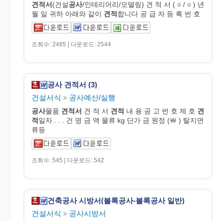
견적서
(건설
공사
/인테리어리/모델링) 견 적 서 ( ○ / ○ ) 년
월 일 귀하 아래와 같이
견적
합니다 공 급 자 등 록 번 호
조회수: 2485 | 다운로드: 2544
공사 견적서 (3)
건설서식
공사예산/실행
>
공사
물품
견적서
견 적 서
견적
내 용 공 고 번 호 제 호
견
적
일자 . . . 건 명 금 액 물류 kg 단가 금 원정 (￦ ) 탈지면
류등
조회수: 545 | 다운로드: 542
건축공사 시방서(블록공사-블록공사 일반)
건설서식
공사시방서
>