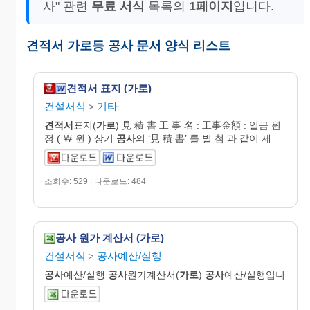
사" 관련
무료 서식
목록의
1페이지
입니다.
견적서 가로등 공사 문서 양식 리스트
견적서 표지 (가로)
건설서식
기타
>
견적서
표지(
가로
) 見 積 書 工 事 名 : 工事金額 : 일금 원
정 ( ￦ 원 ) 상기
공사
의 ‘見 積 書’ 를 별 첨 과 같이 제
조회수: 529 | 다운로드: 484
공사 원가 계산서 (가로)
건설서식
공사예산/실행
>
공사
예산/실행
공사
원가계산서(
가로
)
공사
예산/실행입니