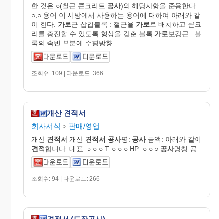
한 것은 ○(철근 콘크리트
공사
)의 해당사항을 준용한다.
○.○ 용어 이 시방에서 사용하는 용어에 대하여 아래와 같
이 한다.
가로
근 삽입블록 : 철근을
가로
로 배치하고 콘크
리를 충진할 수 있도록 형상을 갖춘 블록
가로
보강근 : 블
록의 속빈 부분에 수평방향
조회수: 109 | 다운로드: 366
개산 견적서
회사서식
판매/영업
>
개산
견적서
개산
견적서
공사
명:
공사
금액: 아래와 같이
견적
합니다. 대표: ○ ○ ○ T: ○ ○ ○ HP: ○ ○ ○
공사
명칭 공
조회수: 94 | 다운로드: 266
견적서 (도장공사)