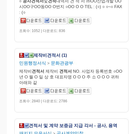
○
공사
견적
서
및
견적
내역서 견 적 서 ㈜OO산업개발 OO
시OO구OO동OO O번지 ○OO O O TEL : (○) ○ ○~○ FAX
: (○
조회수: 1052 | 다운로드: 836
제작비견적서 (1)
민원행정서식
문화관광부
>
제작비
견적서
제작비
견적서
NO. 사업자 등록번호 ○OO
년 O 월 O 일 상 호 대표자명 O O O 주 소 O O O 귀하
아래와 같
조회수: 2840 | 다운로드: 2786
견적서 및 계약 보증금 지급 각서 - 공사, 용역
패키지.모음서식
공사계약입찰
>