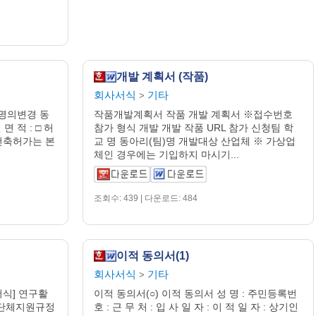
개발 계획서 (작품)
회사서식
기타
>
 명의변경 동
작품개발계획서 작품 개발 계획서 ※접수번호
면 적 : □ 허
참가 형식 개발 개발 작품 URL 참가 신청팀 학
 건축허가는 본
교 명 동아리(팀)명 개발대상 산업체 ※ 가상업
체인 경우에는 기입하지 마시기...
조회수: 439 | 다운로드: 484
이적 동의서(1)
회사서식
기타
>
식] 연구활
이적 동의서(○) 이적 동의서 성 명 : 주민등록번
구단체지원규정
호 : 근 무 처 : 입 사 일 자 : 이 적 일 자 : 상기인