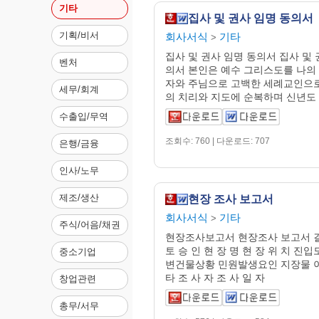
기타
집사 및 권사 임명 동의서
기획/비서
회사서식
기타
>
집사 및 권사 임명 동의서 집사 및 
벤처
의서 본인은 예수 그리스도를 나의
자와 주님으로 고백한 세례교인으
세무/회계
의 치리와 지도에 순복하며 신년도 주
수출입/무역
조회수: 760 | 다운로드: 707
은행/금융
인사/노무
제조/생산
현장 조사 보고서
회사서식
기타
>
주식/어음/채권
현장조사보고서 현장조사 보고서 결 
토 승 인 현 장 명 현 장 위 치 진
중소기업
변건물상황 민원발생요인 지장물 
타 조 사 자 조 사 일 자
창업관련
총무/서무