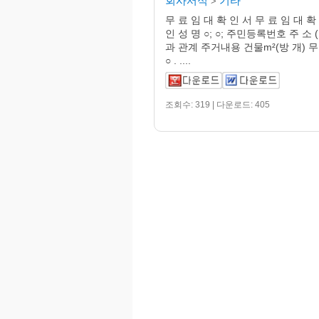
회사서식
기타
>
무 료 임 대 확 인 서 무 료 임 대 확
인 성 명 ○; ○; 주민등록번호 주 소
과 관계 주거내용 건물m²(방 개) 
○ . ....
조회수: 319 | 다운로드: 405