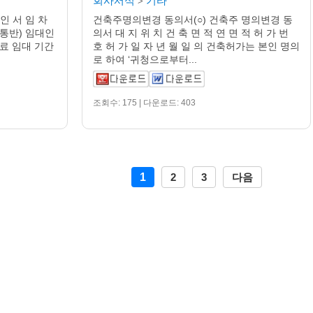
회사서식
기타
>
 인 서 임 차
건축주명의변경 동의서(○) 건축주 명의변경 동
 (통반) 임대인
의서 대 지 위 치 건 축 면 적 연 면 적 허 가 번
무료 임대 기간
호 허 가 일 자 년 월 일 의 건축허가는 본인 명의
로 하여 ‘귀청으로부터...
조회수: 175 | 다운로드: 403
1
2
3
다음