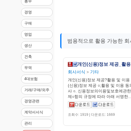
총무
경영
구매
영업
범용적으로 활용 가능한 회
생산
건축
무역
회사서식
기타
>
4대보험
개인(신용)정보 제공?활용 및 이용
(신용)정보 제공 ○;활용 및 이용 
거래/구매/외주
사 ○. 신용정보의이용및보호에관한
제○항의 규정에 따라 아래 서명한..
경영관련
계약서서식
조회수: 1919 | 다운로드: 1669
관리