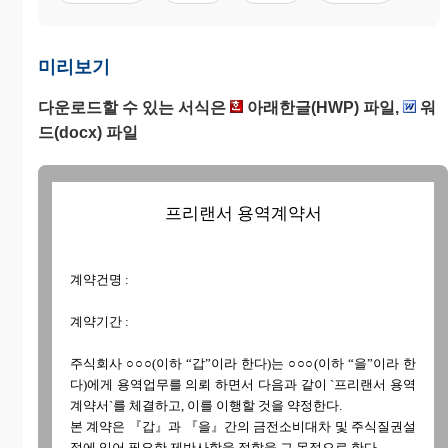
미리보기
다운로드할 수 있는 서식은
아래한글(HWP) 파일,
워
드(docx) 파일
프리랜서 용역계약서
계약건명 :
계약기간 :
주식회사 ○○○(이하 “갑”이라 한다)는 ○○○(이하 “을”이라 한
다)에게 용역업무를 의뢰 하면서 다음과 같이 `프리랜서 용역
계약서`를 체결하고, 이를 이행할 것을 약정한다.
본 계약은 『갑』과 『을』간의 금전소비대차 및 주식질권설
정에 있어 필요한 제반사항을 정함을 그 목적으로 한다.