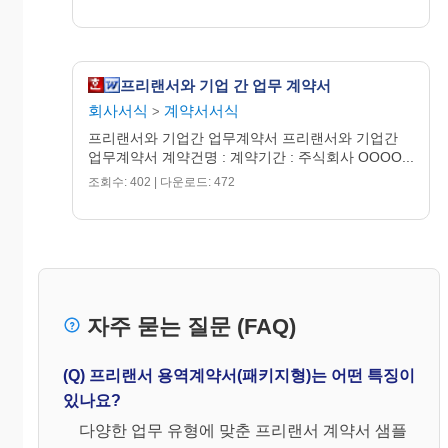
이행한 때에는 이로 인한 손해를 배상할 책임이 있다. 손해배
상액은 금○○○원로 정한다.
제11조(해석)
프리랜서와 기업 간 업무 계약서
본 계약에 명기하지 아니한 사항 및 본 계약의 해석상의 이의
회사서식
계약서서식
>
가 있을 때에는 쌍방의 협의하에 결정하기로 한다.
프리랜서와 기업간 업무계약서 프리랜서와 기업간
업무계약서 계약건명 : 계약기간 : 주식회사 OOOO...
제12조(소송관할)
조회수: 402 | 다운로드: 472
본 계약으로 발생되는 분쟁은 서울지방법원을 관할법원으로
한다.
본 계약을 증명하기 위하여 계약서 2통을 작성하여 쌍방이 서
명 날인하고 각각 1통씩 보관한다.
자주 묻는 질문 (FAQ)
○○○○년 ○월 ○○일
(Q) 프리랜서 용역계약서(패키지형)는 어떤 특징이
「갑」
○○시 ○○구 ○○동 ○○-○○
있나요?
주식회사 ○ ○ ○
다양한 업무 유형에 맞춘 프리랜서 계약서 샘플
대표이사 ○ ○ ○