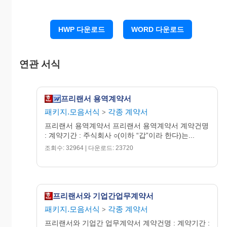
“을”은 작업 진행중 중간완료된 성과물을 ○○○○년 ○월 ○○일 ,
○○○○년 ○○월 ○일 , ○○○○년 ○월 ○○일 등 3회에 걸쳐 중간납
품을 하기로 하며 최종 납품은 검토 및 수정 후 완성품으로
HWP 다운로드
WORD 다운로드
(CD롬) 납품키로 한다.
제5조(협조의무)
연관 서식
“갑”은 “을”이 작업하는데 필요한 자료 및 정보 등을 제공하
여야 하며, 작업수행을 위한 “을”의 요청이 있는 경우 이에 적
극적으로 협조하여야 한다.
프리랜서 용역계약서
패키지.모음서식
각종 계약서
>
제6조(비밀유지)
“을”은 본 작업과 관련하여 지득한 일체의 정보를 외부에 누
프리랜서 용역계약서 프리랜서 용역계약서 계약건명
설하거나 유출해서는 안되며, 이로 인해 발생되는 손해에 대
: 계약기간 : 주식회사 ○(이하 “갑”이라 한다)는...
해 책임을 지기로 한다.
조회수: 32964 | 다운로드: 23720
제7조(품질)
본 계약에 의해 진행 완료된 성과물은 “갑”이 활용할 수 있어
야 하며, 만약 품질의 이상으로 활용에 있어 중대한 지장이 발
프리랜서와 기업간업무계약서
생한 경우에는 본 계약금액의 30%만을 지급하기로 한다.
패키지.모음서식
각종 계약서
>
제8조(계약의 해지)
프리랜서와 기업간 업무계약서 계약건명 : 계약기간 :