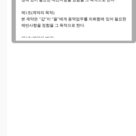
제1조(계약의 목적)
본 계약은 “갑”이 “을”에게 용역업무를 의뢰함에 있어 필요한
제반사항을 정함을 그 목적으로 한다.
제2조(계약의 범위)
"을"은 "갑"이 의뢰한 다음 각 호의 작업내용을 수행하여야 한
다.
1.
2.
3.
제3조(계약기간 및 계약금액)
① 본 계약의 계약기간은 ○○○○년 ○○월 ○○일 부터 ○○○○년
○○월 ○○일까지로 한다.
② 총 계약금액은 금○○○○원정으로 한다.
③ 대금지급은 계약체결 즉시 총 계약금액의 30%, 작업완료
후 납품과 동시에 잔금70%를 지급하며, 지급방법은 “을”이
정한 ○○은행(계좌번호: - - - )로 입금한다.
제4조(납품)