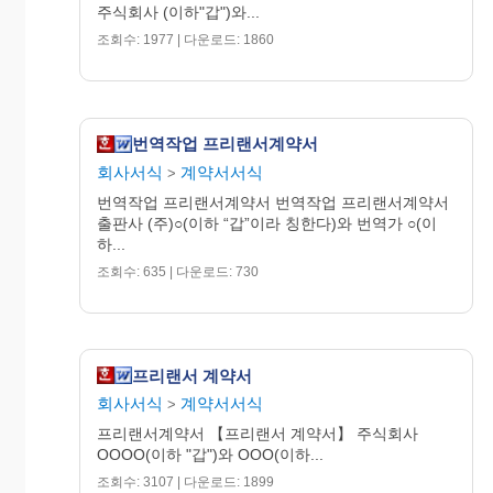
① “갑”과 “을”은 불가피한 이유에 의하여 계약기간 중에 본
주식회사 (이하"갑")와...
계약을 해지하고자 할 때는 1개월 전에 서면으로서 상대방에
조회수: 1977 | 다운로드: 1860
게 통지하여야 한다.
② “갑”과 “을”은 상당한 계약위반이나 기타의 사정에 의하여
계약업무 이행에 중대한 지장이 생긴 경우에는 전항의 규정
에도 불구하고 통지 후 즉시 계약을 해지할 수 있다.
번역작업 프리랜서계약서
제9조(해지의 효과)
회사서식
계약서서식
>
① 전조 제1항의 사유에 의거, 본 계약을 해지하는 경우,
번역작업 프리랜서계약서 번역작업 프리랜서계약서
“갑”은 잔금의 10%인 금○○○원정을 “을”에게 지급함으로써
출판사 (주)○(이하 “갑”이라 칭한다)와 번역가 ○(이
“을”의 용역수행 대가에 갈음한다.
하...
② 전조 제2항의 사유에 의거, 본 계약을 해지하는 경우, 귀책
조회수: 635 | 다운로드: 730
사유가 “을”에게 있을 때에는 기 지급된 계약금(총 계약금액
의 30%) 외 “갑”은 “을”에게 나머지 용역수행의 대가를 지급
할 의무가 없다.
③ 전조 제2항의 사유에 의거, 본 계약을 해지하는 경우, 귀책
프리랜서 계약서
사유가 “갑”에게 있을 때에는 “갑”은 잔금(총 계약금액의
70%) 중 50%인 금○○○원정을 용역수행의 대가로 “을”에게 지
회사서식
계약서서식
>
급한다.
프리랜서계약서 【프리랜서 계약서】 주식회사
OOOO(이하 "갑")와 OOO(이하...
제10조(손해배상)
조회수: 3107 | 다운로드: 1899
“을”은 자신의 귀책사유로 인하여 납기 지연 등 본 계약을 불