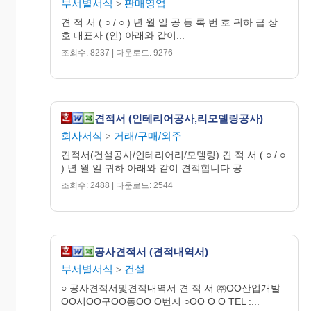
부서별서식
판매영업
>
견 적 서 ( ○ / ○ ) 년 월 일 공 등 록 번 호 귀하 급 상
호 대표자 (인) 아래와 같이...
조회수: 8237 | 다운로드: 9276
견적서 (인테리어공사,리모델링공사)
회사서식
거래/구매/외주
>
견적서(건설공사/인테리어리/모델링) 견 적 서 ( ○ / ○
) 년 월 일 귀하 아래와 같이 견적합니다 공...
조회수: 2488 | 다운로드: 2544
공사견적서 (견적내역서)
부서별서식
건설
>
○ 공사견적서및견적내역서 견 적 서 ㈜OO산업개발
OO시OO구OO동OO O번지 ○OO O O TEL :...