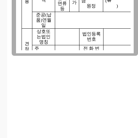
액
금
(￦
용
가
면류
원정
)
등
준공(납
품)연월
일
상호또
법인등록
는법인
번호
명칭
견
주
전 화 번
적
소
호
자
주민등록
대
표 자
본인은 국가를 당사자로 하는 계약에 관한법
률 시행규칙에 의한 (공사,물품구매, 기술용역)
입찰유의서에 따라 응찰하여 이 견적이 귀 기관
에 의하여 수락되면 (공사,물품구매․기술용역)
계약일반조건․계약특수조건․설계서(물품규격
서) 및 현장설명사항에 따라 위의 입찰금액으로
준공(납품․용역수행)기한내에 (공사,물품,용역)
를 완성(제조․납품)할 것을 확약하며 견적서를