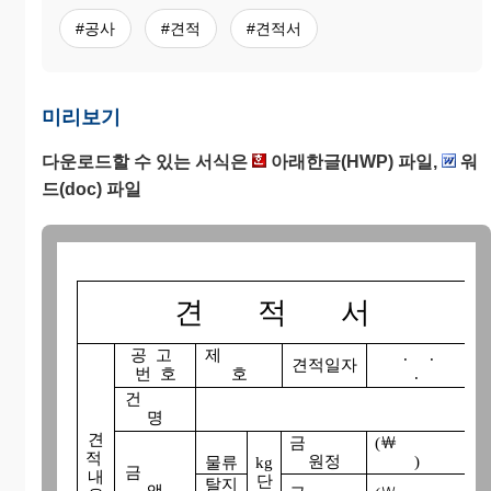
#공사
#견적
#견적서
미리보기
다운로드할 수 있는 서식은
아래한글(HWP) 파일,
워
드(doc) 파일
견 적 서
공 고
제
. .
견적일자
번 호
호
.
건
명
견
금
(￦
적
원정
)
물류
kg
금
내
단
탈지