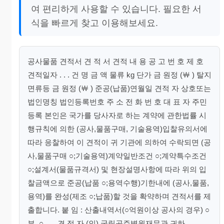
여 편리하게 사용할 수 있습니다. 필요한 서
식을 빠르게 찾고 이용해보세요.
공사물품 견적서 견 적 서 견적 내 용 공 고 번 호 제 호
견적일자 . . . 건 명 금 액 물류 kg 단가 금 원정 (￦ ) 탈지
면류등 금 원정 (￦ ) 준공(납품)연월일 견적 자 상호또는
법인명칭 법인등록번호 주 소 전 화 번 호 대 표 자 주민
등록 본인은 국가를 당사자로 하는 계약에 관한법률 시
행규칙에 의한 (공사,물품구매, 기술용역)입찰유의서에
따라 응찰하여 이 견적이 귀 기관에 의하여 수락되면 (공
사,물품구매 ○;기술용역)계약일반조건 ○;계약특수조건
○;설계서(물품규격서) 및 현장설명사항에 따라 위의 입
찰금액으로 준공(납품 ○;용역수행)기한내에 (공사,물품,
용역)를 완성(제조 ○;납품)할 것을 확약하며 견적서를 제
출합니다. 붙 임 : 산출내역서(○억원이상 공사의 경우) ○
부. ○ . . . 견 적 자 (인) 국립공주병원재무관 귀하