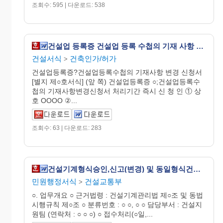
조회수: 595 | 다운로드: 538
건설업 등록증 건설업 등록 수첩의 기재 사항 변경 신청서
건설서식
건축인가/허가
>
건설업등록증?건설업등록수첩의 기재사항 변경 신청서
[별지 제○호서식] (앞 쪽) 건설업등록증 ○;건설업등록수
첩의 기재사항변경신청서 처리기간 즉시 신 청 인 ① 상
호 OOOO ②...
조회수: 63 | 다운로드: 283
건설기계형식승인,신고(변경) 및 동일형식건설기계수입신고서
민원행정서식
건설교통부
>
○. 업무개요 ○ 근거법령 : 건설기계관리법 제○조 및 동법
시행규칙 제○조 ○ 분류번호 : ○ ○, ○ ○ 담당부서 : 건설지
원팀 (연락처 : ○ ○ ○) ○ 접수처리(○일,...