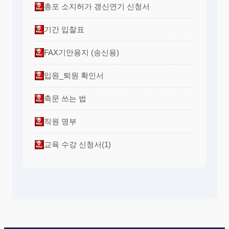
총포 소지허가 갱신연기 신청서
기간 입찰표
FAX기안용지 (송신용)
입원_퇴원 확인서
축문 쓰는 법
직원 명부
교육 수강 신청서(1)