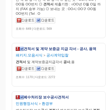
OO동 OO번지 ◎
견적서
제출기한 : ○OO년 O월 O일 까
지 (FAX 송부 가능) ◎ 보내는 곳 : OO시 OO구 OO동
OO번지 (Tel : O
조회수: 649 | 다운로드: 569
견적서 및 계약 보증금 지급 각서 - 공사, 용역
패키지.모음서식
공사계약입찰
>
견적서
및 계약보증금지급각서
공사
,용
조회수: 1170 | 다운로드: 2272
폐수처리장 보수공사견적서
민원행정서식
환경부
>