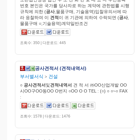
번호 본인은 국가를 당사자로 하는 계약에 관한법률 시행
규칙에 의한 (
공사
,물품구매, 기술용역)입찰유의서에 따
라 응찰하여 이
견적
이 귀 기관에 의하여 수락되면 (
공사
,
물품구매 ○;기술용역)계약일반조건
조회수: 350 | 다운로드: 445
공사견적서 (견적내역서)
부서별서식
건설
>
○
공사
견적
서
및
견적
내역
서
견 적 서 ㈜OO산업개발 OO
시OO구OO동OO O번지 ○OO O O TEL : (○) ○ ○~○ FAX
:
조회수: 1578 | 다운로드: 1476