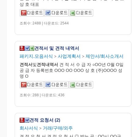
상 호 대표
조회수: 2488 | 다운로드: 2544
견적서 및 견적 내역서
패키지.모음서식
사업계획서
제안서/회사소개서
>
>
견적서
및
견적
내역
서
견 적 서 수 급 자 ○OO년 O월 O일
공 급 자 등록번호 OOO OO OOO 상 호 (주)OOOO 성
명 O
조회수: 288 | 다운로드: 436
견적 요청서 (2)
회사서식
거래/구매/외주
>
견 적 요 청 서 견 적 요 청 서 ◎ 받는 곳 : OO시 OO구