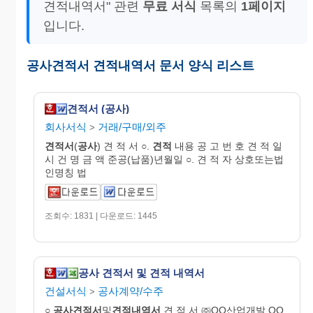
견적내역서" 관련
무료 서식
목록의
1페이지
입니다.
공사견적서 견적내역서 문서 양식 리스트
견적서 (공사)
회사서식
거래/구매/외주
>
견적서
(
공사
) 견 적 서 ○.
견적
내용 공 고 번 호 견 적 일
시 건 명 금 액 준공(납품)년월일 ○. 견 적 자 상호또는법
인명칭 법
조회수: 1831 | 다운로드: 1445
공사 견적서 및 견적 내역서
건설서식
공사계약/수주
>
○
공사
견적
서
및
견적
내역
서
견 적 서 ㈜OO산업개발 OO