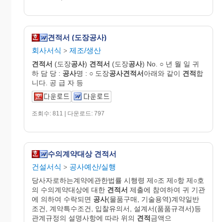
견적서 (도장공사)
회사서식
제조/생산
>
견적서
(도장
공사
)
견적서
(도장
공사
) No. ○ 년 월 일 귀
하 담 당 :
공사
명 : ○ 도장
공사
견적
서
아래와 같이
견적
합
니다. 공 급 자 등
조회수: 811 | 다운로드: 797
수의계약대상 견적서
건설서식
공사예산/실행
>
당사자로하는계약에관한법률 시행령 제○조 제○항 제○호
의 수의계약대상에 대한
견적서
제출에 참여하여 귀 기관
에 의하여 수락되면
공사
(물품구매, 기술용역)계약일반
조건, 계약특수조건, 입찰유의서, 설계서(품품규격서)등
관계규정의 설명사항에 따라 위의
견적
금액으