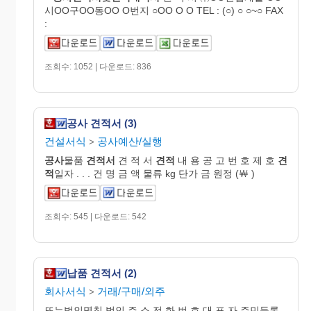
시OO구OO동OO O번지 ○OO O O TEL : (○) ○ ○~○ FAX
:
조회수: 1052 | 다운로드: 836
공사 견적서 (3)
건설서식
공사예산/실행
>
공사
물품
견적서
견 적 서
견적
내 용 공 고 번 호 제 호
견
적
일자 . . . 건 명 금 액 물류 kg 단가 금 원정 (￦ )
조회수: 545 | 다운로드: 542
납품 견적서 (2)
회사서식
거래/구매/외주
>
또는법인명칭 법인 주 소 전 화 번 호 대 표 자 주민등록