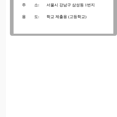
주 소:
서울시 강남구 삼성동 1번지
용 도:
학교 제출용 (고등학교)
상기자는 본 컴퓨터 학원에서 수강하고 있음을
증명합니다.
서기 20 년 11월 06일
컴퓨터 전문교육학원
학원장 홍 길 동 (인)