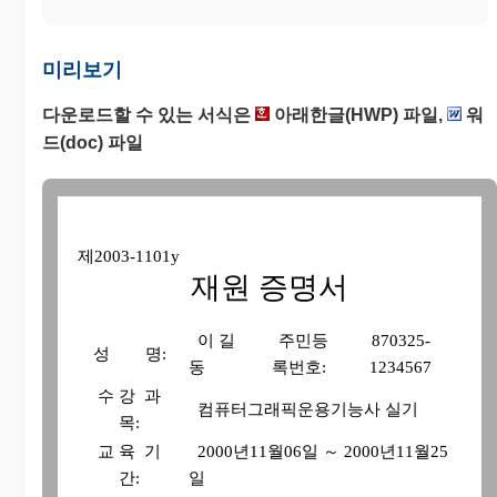
미리보기
다운로드할 수 있는 서식은
아래한글(HWP) 파일,
워
드(doc) 파일
제2003-1101y
재원 증명서
이 길
주민등
870325-
성 명:
동
록번호:
1234567
수 강 과
컴퓨터그래픽운용기능사 실기
목:
교 육 기
2000년11월06일 ～ 2000년11월25
간:
일