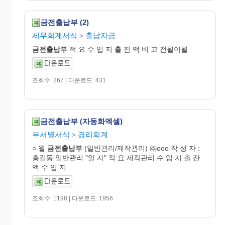
금전출납부 (2)
세무회계서식
출납자금
>
금전
출납
부
적 요 수 입 지 출 잔 액 비 고 전월이월
조회수: 267 | 다운로드: 431
금전출납부 (자동화엑셀)
부서별서식
경리회계
>
○ 월
금전
출납
부
(일반관리/제작관리) ㈜ooo 작 성 자 :
홍길동 일반관리 "일 자" 적 요 제작관리 수 입 지 출 잔
액 수 입 지
조회수: 1198 | 다운로드: 1956