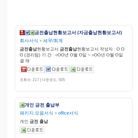
금전출납현황보고서 (자금출납현황보고서)
회사서식
세무/회계
>
금전출납
현황보고서
금전출납
현황보고서 작성자 : O O
O (경리팀) 기 간 : ○OO년 O월 O일 ~ ○OO년 O월 O일
결 재
조회수: 217 | 다운로드: 505
개인 금전 출납부
패키지.모음서식
office서식
>
개인
금전
출납