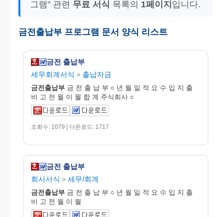
그램" 관련
무료 서식
목록의
1페이지
입니다.
금전출납부 프로그램 문서 양식 리스트
금전 출납부
세무회계서식
출납자금
>
금전
출납
부
금 전 출 납 부 ○ 년 월 일 적 요 수 입 지 출
비 고 전 월 이 월 합 계 주식회사 ○
조회수: 1079 | 다운로드: 1717
금전 출납부
회사서식
세무/회계
>
금전
출납
부
금 전 출 납 부 ○ 년 월 일 적 요 수 입 지 출
비 고 전 월 이 월