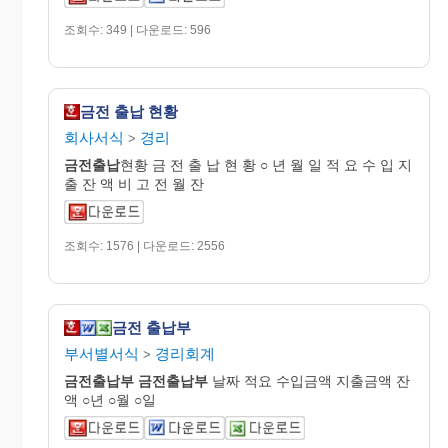
조회수: 349 | 다운로드: 596
금전 출납 현황
회사서식
경리
>
금전출납
현황 금 전 출 납 현 황 ○ 년 월 일 적 요 수 입 지
출 잔 액 비 고 전 월 잔
조회수: 1576 | 다운로드: 2556
금전 출납부
부서별서식
경리회계
>
금전
출납
부
금전
출납
부
날짜 적요 수입금액 지출금액 잔
액 ○년 ○월 ○일