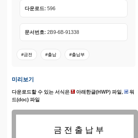
다운로드:
596
문서번호:
2B9-6B-91338
#금전
#출납
#출납부
미리보기
다운로드할 수 있는 서식은
아래한글(HWP) 파일,
워
드(doc) 파일
금 전 출 납 부