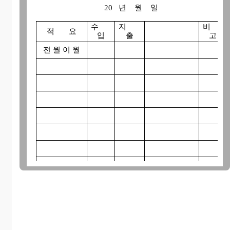
20 년 월 일
수
지
비
적 요
입
출
고
전 월 이 월