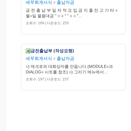
세무회계서식
출납자금
>
금 전 출 납 부 일 자 적 요 입 금 지 출 잔 고 기 타 ○
월○일 물품대금 " ○ ○ " " ○ ○ "...
조회수: 169 | 다운로드: 253
금전출납부 (작성요령)
세무회계서식
출납자금
>
○) 매크로와 대화상자를 만듭니다.(MODULE○과
DIALOG○ 시트를 참조) ○) 그리기 메뉴에서...
조회수: 197 | 다운로드: 237