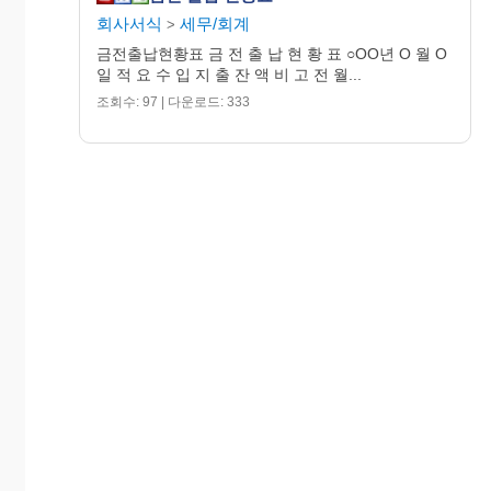
회사서식
세무/회계
>
금전출납현황표 금 전 출 납 현 황 표 ○OO년 O 월 O
일 적 요 수 입 지 출 잔 액 비 고 전 월...
조회수: 97 | 다운로드: 333