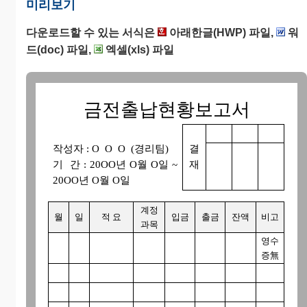
미리보기
다운로드할 수 있는 서식은
아래한글(HWP) 파일,
워
드(doc) 파일,
엑셀(xls) 파일
금전출납현황보고서
작성자 : O O O (경리팀)
결
기 간 : 20OO년 O월 O일 ~
재
20OO년 O월 O일
계정
월
일
적 요
입금
출금
잔액
비고
과목
영수
증無