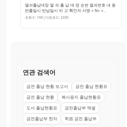
열쇠출납대장 열 쇠 출 납 대 장 순번 열쇠번호 내 용
반출일시 반납일시 비 고 확인자 서명 ○ N○ ○...
조회수: 748 | 다운로드: 1035
연관 검색어
금전 출납 현황 보고서
금전 출납 현황표
금전 출납 현황
복사용지 출납현황표
도서 출납현황표
금전출납부 엑셀
금전출납부 한자
학원 금전 출납부