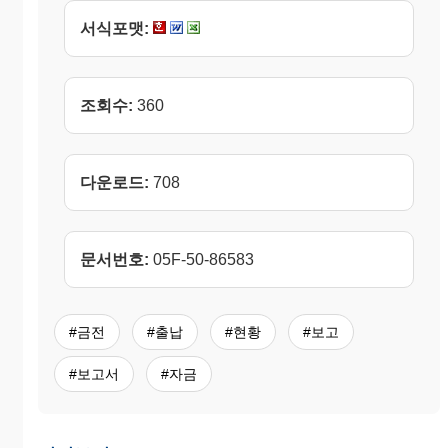
서식포맷:
조회수:
360
다운로드:
708
문서번호:
05F-50-86583
#금전
#출납
#현황
#보고
#보고서
#자금