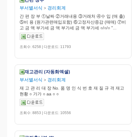
부서별서식
경리회계
>
간 편 장 부 ①날짜 ②거래내용 ③거래처 ④수 입 (매 출)
⑤비 용 (원가관련매입포함) ⑥고정자산증감 (매매) ⑦비
고 금 액 부가세 금 액 부가세 금 액 부가세 ○/○/○ "...
조회수: 6258 | 다운로드: 11793
재고관리 (자동화엑셀)
부서별서식
경리회계
>
재 고 관 리 대 장 No. 품 명 인 식 번 호 재 질 규 격 재고
현황 ○ 가가 ○ aa ○ ○
조회수: 8853 | 다운로드: 10556