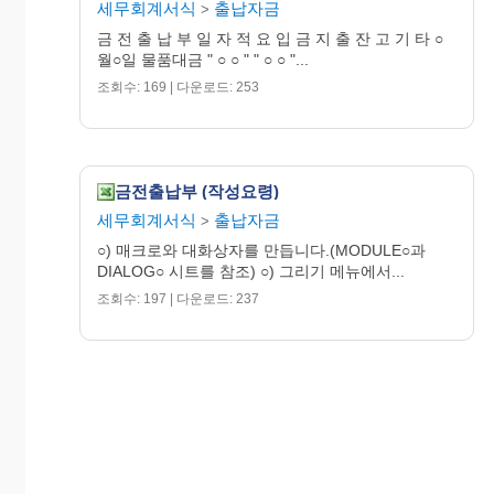
세무회계서식
출납자금
>
금 전 출 납 부 일 자 적 요 입 금 지 출 잔 고 기 타 ○
월○일 물품대금 " ○ ○ " " ○ ○ "...
조회수: 169 | 다운로드: 253
금전출납부 (작성요령)
세무회계서식
출납자금
>
○) 매크로와 대화상자를 만듭니다.(MODULE○과
DIALOG○ 시트를 참조) ○) 그리기 메뉴에서...
조회수: 197 | 다운로드: 237