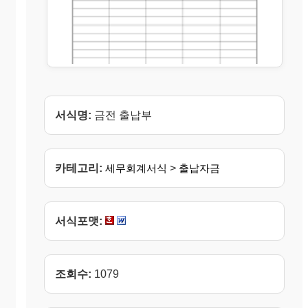
서식명:
금전 출납부
카테고리:
세무회계서식
>
출납자금
서식포맷:
조회수:
1079