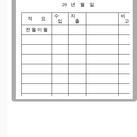
20 년 월 일
수
지
비
적 요
입
출
고
전 월 이 월