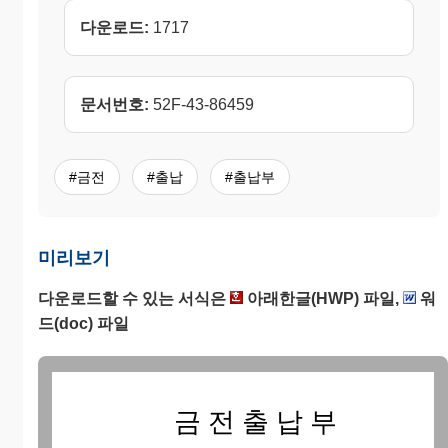
다운로드:
1717
문서번호:
52F-43-86459
#금전
#출납
#출납부
미리보기
다운로드할 수 있는 서식은
아래한글(HWP) 파일,
워
드(doc) 파일
금 전 출 납 부