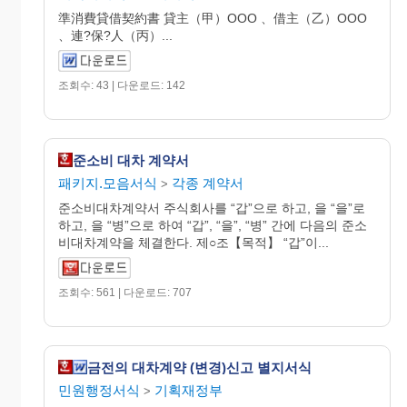
準消費貸借契約書 貸主（甲）OOO 、借主（乙）OOO
、連?保?人（丙）...
조회수: 43 | 다운로드: 142
준소비 대차 계약서
패키지.모음서식
각종 계약서
>
준소비대차계약서 주식회사를 “갑”으로 하고, 을 “을”로
하고, 을 “병”으로 하여 “갑”, “을”, “병” 간에 다음의 준소
비대차계약을 체결한다. 제○조【목적】 “갑”이...
조회수: 561 | 다운로드: 707
금전의 대차계약 (변경)신고 별지서식
민원행정서식
기획재정부
>