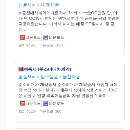
법률서식
채권/채무
>
○ 금전대차계약에따른각서 각 서 ○. 一金OO만원 단, 이
자 연 OO% ○. 본인은 귀하로부터 위 금액을 금일 분명히
차용하였습니다. 따라서 이자는 매월 OO일까지 원 금
은...
조회수: 951 | 다운로드: 1033
증서 (준소비대차계약)
샘플서식
법무샘플
금전차용
>
>
준소비대차 계약증서 준소비대차 계약증서 채권자 ○(이
하 ○;갑 ○;이라 한다)과 채무자 ○(이하 ○;을 ○;이라 한다)
은 ○;을 ○; 발행 약속어음금의 지급 연장을 위하여...
조회수: 234 | 다운로드: 360