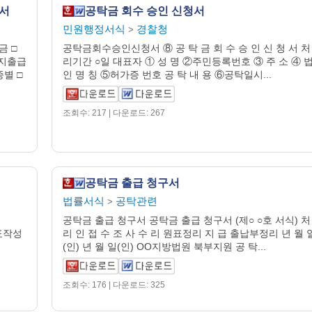
청서
공탁금 회수 승인 신청서
민원행정서식
경찰청
>
 □
공탁금회수승인신청서 ⑧ 공 탁 금 회 수 승 인 신 청 서 처
 지출급
리기간 ○일 대표자 ① 성 명 ②주민등록번호 ③ 주 소 ④ 
별 □
인 명 칭 ⑤허가증 번호 공 탁 내 용 ⑥공탁일시...
조회수: 217 | 다운로드: 267
공탁금 출급 청구서
법률서식
공탁관련
>
공탁금 출급 청구서 공탁금 출급 청구서 (제○ ○호 서식) 처
원표작성
리 인 접 수 조 사 수 리 원표정리 지 급 출납부정리 년 월 
(인) 년 월 일(인) OO지방법원 북부지원 공 탁...
조회수: 176 | 다운로드: 325