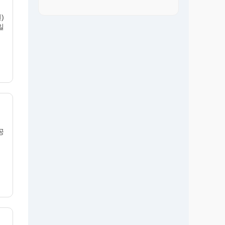
)
일
공