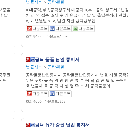
법률서식
공탁관련
>
업보증을
○ 대공탁,부속공탁청구서 대공탁 ○;부속공탁 청구서 ( 법원
성 납
처 리 인 접수 조사 수 리 원표작성 납 입 출납부정리 년월
○; ○; 년월일 ○; ○; 법원 지원 공탁공무원...
조회수: 273 | 다운로드: 359
공탁 물품 납입 통지서
법률서식
공탁관련
>
공무원
공탁물품납입통지서 공탁물품납입통지서 법원 지원 공탁
공 탁
무원 귀하 물 품 의 명 칭 종 류 수 량 납 입 연 월 일 공탁번
호 년물제 호 공 탁 자 성 명 주 소 위 공탁물품이...
조회수: 50 | 다운로드: 237
공탁 유가 증권 납입 통지서