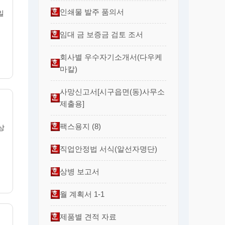
인쇄물 발주 품의서
일
임대 금 보증금 검토 조서
회사별 우수자기소개서(다우케
마칼)
사망신고서[시구읍면(동)사무소
제출용]
팩스용지 (8)
상
직업안정법 서식(알선자명단)
상병 보고서
월 계획서 1-1
제품별 견적 자료