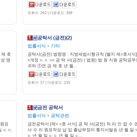
조회수: 262 | 다운로드: 398
공탁서 (금전)(2)
법률서식
기타
>
 제 호
공탁서(금전) 법령명 : 지방세법시행규칙 [별지 제○호서식]
 성 명
<개정 ○. ○. ○> 공 탁 서(금전) ( 법원) 법 원 지원 공탁공
귀하 ①연 금 제 호 년 월...
조회수: 57 | 다운로드: 235
금전 공탁서
법률서식
공탁관련
>
 원표
금전공탁서 [제○ ○호 서식] 공 탁 서(금전) 처 리 인 접 수 
; ○;
사 수 리 원표작성 납 입 출납부정리 통지서발송 년 월 일 ○
○; 년 월 일 ○; ○; 년 월 일 ○;...