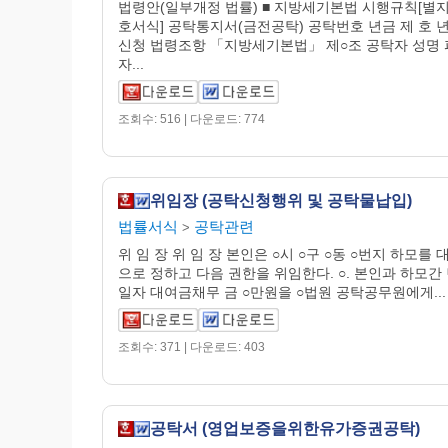
법령안(일부개정 법률) ■ 지방세기본법 시행규칙[별지
호서식] 공탁통지서(금전공탁) 공탁번호 년금 제 호 년
신청 법령조항 「지방세기본법」 제○조 공탁자 성명
자...
조회수: 516 | 다운로드: 774
위임장 (공탁신청행위 및 공탁물납입)
법률서식
공탁관련
>
위 임 장 위 임 장 본인은 ○시 ○구 ○동 ○번지 하모를 
으로 정하고 다음 권한을 위임한다. ○. 본인과 하모간 
일자 대여금채무 금 ○만원을 ○법원 공탁공무원에게...
조회수: 371 | 다운로드: 403
공탁서 (영업보증을위한유가증권공탁)