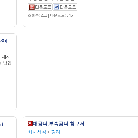
조회수: 211 | 다운로드: 346
5]
 제○
성 납입
공탁통지서(금전공탁) [지방세기본법 시행규칙 서식36]
대공탁,부속공탁 청구서
회사서식
경리
>