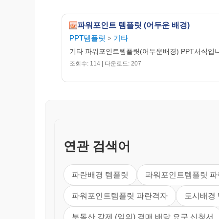
파워포인트 템플릿 (어두운 배경)
PPT템플릿
기타
>
기타 파워포인트템플릿(어두운배경) PPT서식입
조회수: 114 | 다운로드: 207
연관 검색어
파란배경 템플릿
파워포인트템플릿 파
파워포인트템플릿 파란격자
도시배경
부동산 강제 (임의) 경매 배당 요구 신청서