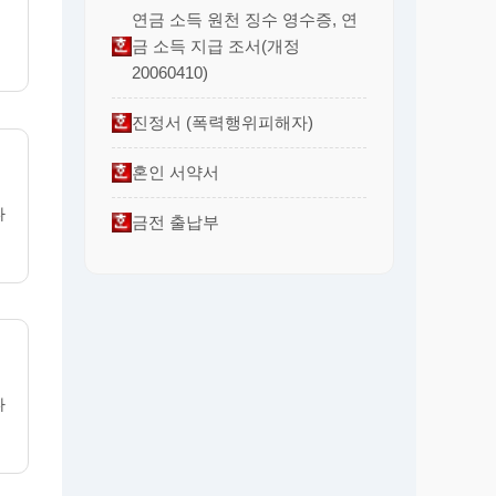
연금 소득 원천 징수 영수증, 연
금 소득 지급 조서(개정
20060410)
진정서 (폭력행위피해자)
혼인 서약서
다
금전 출납부
다