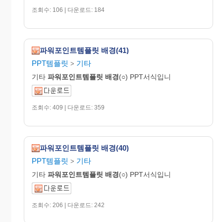
조회수: 106 | 다운로드: 184
파워포인트템플릿 배경(41)
PPT템플릿
기타
>
기타
파워포인트템플릿
배경
(○) PPT서식입니
조회수: 409 | 다운로드: 359
파워포인트템플릿 배경(40)
PPT템플릿
기타
>
기타
파워포인트템플릿
배경
(○) PPT서식입니
조회수: 206 | 다운로드: 242