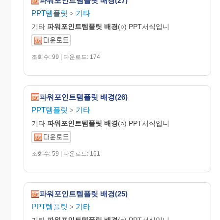
파워포인트템플릿 배경(27)
PPT템플릿
기타
>
기타
파워포인트템플릿
배경
(○) PPT서식입니
조회수: 99 | 다운로드: 174
파워포인트템플릿 배경(26)
PPT템플릿
기타
>
기타
파워포인트템플릿
배경
(○) PPT서식입니
조회수: 59 | 다운로드: 161
파워포인트템플릿 배경(25)
PPT템플릿
기타
>
기타
파워포인트템플릿
배경
(○) PPT서식입니