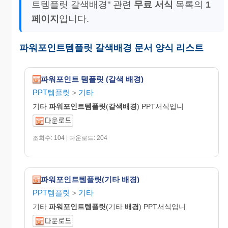
트템플릿 갈색배경" 관련
무료 서식
목록의
1
페이지
입니다.
파워포인트템플릿 갈색배경 문서 양식 리스트
파워포인트 템플릿 (갈색 배경)
PPT템플릿
기타
>
기타
파워포인트템플릿
(
갈색배경
) PPT서식입니
조회수: 104 | 다운로드: 204
파워포인트템플릿(기타 배경)
PPT템플릿
기타
>
기타
파워포인트템플릿
(기타
배경
) PPT서식입니