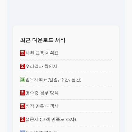
최근 다운로드 서식
사원 교육 계획표
수리결과 확인서
업무계획표(일일, 주간, 월간)
영수증 첨부 양식
퇴직 만류 대책서
설문지 (고객 만족도 조사)