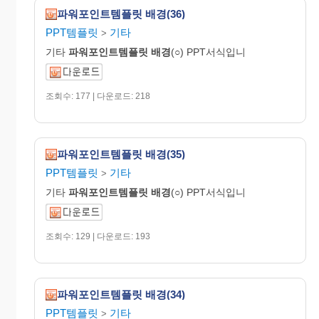
파워포인트템플릿 배경(36)
PPT템플릿
기타
>
기타
파워포인트템플릿
배경
(○) PPT서식입니
조회수: 177 | 다운로드: 218
파워포인트템플릿 배경(35)
PPT템플릿
기타
>
기타
파워포인트템플릿
배경
(○) PPT서식입니
조회수: 129 | 다운로드: 193
파워포인트템플릿 배경(34)
PPT템플릿
기타
>