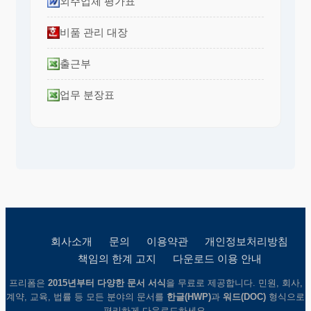
외주업체 평가표
비품 관리 대장
출근부
업무 분장표
회사소개
문의
이용약관
개인정보처리방침
책임의 한계 고지
다운로드 이용 안내
프리폼은
2015년부터 다양한 문서 서식
을 무료로 제공합니다. 민원, 회사,
계약, 교육, 법률 등 모든 분야의 문서를
한글(HWP)
과
워드(DOC)
형식으로
편리하게 다운로드하세요.