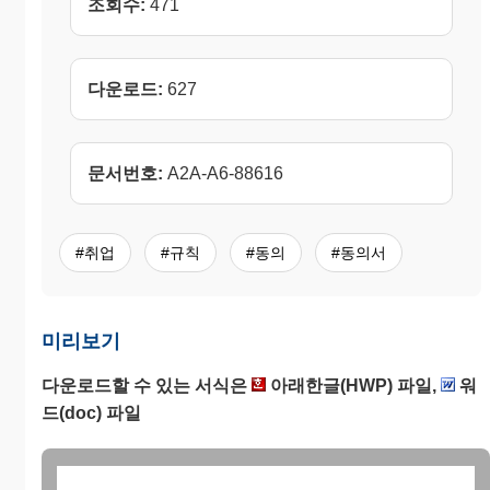
조회수:
471
다운로드:
627
문서번호:
A2A-A6-88616
#취업
#규칙
#동의
#동의서
미리보기
다운로드할 수 있는 서식은
아래한글(HWP) 파일,
워
드(doc) 파일