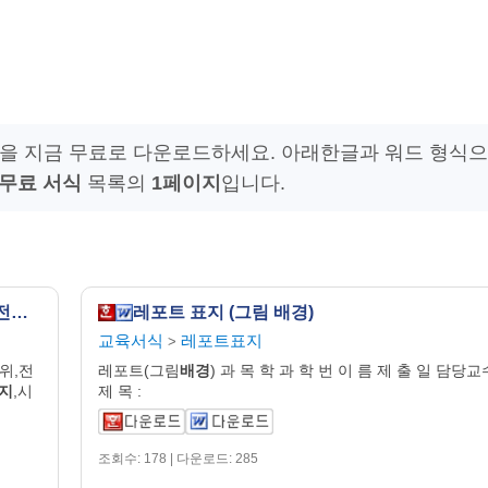
을 지금 무료로 다운로드하세요. 아래한글과 워드 형식으
무료 서식
목록의
1페이지
입니다.
사업계획서 (화상회의)(제안-배경,목적,범위,전산화도입요인 화상회의-개요,구축배경,주요기능,이미지,시스템구성도,기대효과)
레포트 표지 (그림 배경)
교육서식
레포트표지
>
범위,전
레포트(그림
배경
) 과 목 학 과 학 번 이 름 제 출 일 담당교
지
,시
제 목 :
조회수: 178 | 다운로드: 285