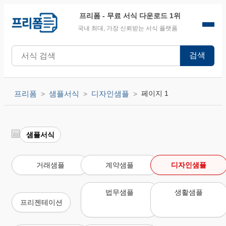
프리폼
- 무료 서식 다운로드 1위
국내 최대, 가장 신뢰받는 서식 플랫폼
검색
프리폼
샘플서식
디자인샘플
페이지 1
샘플서식
거래샘플
계약샘플
디자인샘플
법무샘플
생활샘플
프리젠테이션