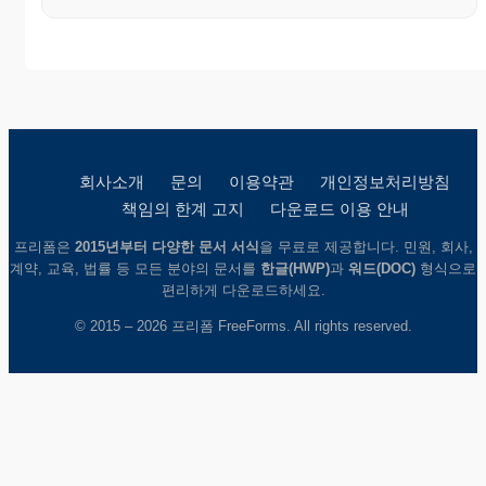
회사소개
문의
이용약관
개인정보처리방침
책임의 한계 고지
다운로드 이용 안내
프리폼은
2015년부터 다양한 문서 서식
을 무료로 제공합니다. 민원, 회사,
계약, 교육, 법률 등 모든 분야의 문서를
한글(HWP)
과
워드(DOC)
형식으로
편리하게 다운로드하세요.
© 2015 – 2026 프리폼 FreeForms. All rights reserved.