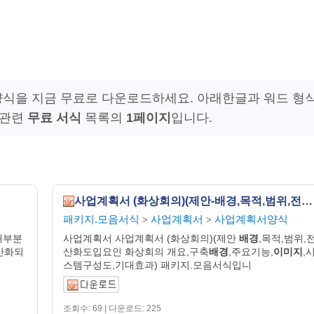
양식을 지금 무료로 다운로드하세요. 아래한글과 워드 형
 관련
무료 서식
목록의
1페이지
입니다.
사업계획서 (화상회의)(제안-배경,목적,범위,전산화도입요인 화상회의-개요,구축배경,주요기능,이미지,시스템구성도,기대효과)
패키지.모음서식
사업계획서
사업계획서양식
>
>
대부분
사업계획서 사업계획서 (화상회의)(제안
배경
,목적,범위,
반화되
산화도입요인 화상회의 개요,구축
배경
,주요기능,
이미지
,
스템구성도,기대효과) 패키지.모음서식입니
조회수: 69 | 다운로드: 225