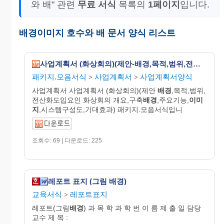
와 배" 관련
무료 서식
목록의
1페이지
입니다.
배경이미지 호수와 배 문서 양식 리스트
사업계획서 (화상회의)(제안-배경,목적,범위,전산화도입요인 화상회의-개요,구축배경,주요기능,이미지,시스템구성도,기대효과)
패키지.모음서식
사업계획서
사업계획서양식
>
>
사업계획서 사업계획서 (화상회의)(제안
배경
,목적,범위,
전산화도입요인 화상회의 개요,구축
배경
,주요기능,
이미
지
,시스템구성도,기대효과) 패키지.모음서식입니
조회수: 69 | 다운로드: 225
레포트 표지 (그림 배경)
교육서식
레포트표지
>
레포트(그림
배경
) 과 목 학 과 학 번 이 름 제 출 일 담당
교수 제 목 :