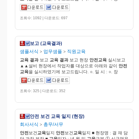
조회수: 1092 | 다운로드: 697
보고 (교육결과)
샘플서식
업무샘플
직원교육
>
>
교육
결과
보고
교육
결과
보고 현장
안전교육
실시보고
▲▲설비 현장에서 작업자를 대상으로 아래와 같이
안전
교육
을 실시하였기에 보고드립니다. ○. 일 시 : ○. 장
조회수: 325 | 다운로드: 352
안전 보건 교육 일지 (현장)
회사서식
총무/서무
>
안전
보건
교육
일지
안전
보건
교육
일지 ■ 현장명 : 결 재 담
당 과장 부장 ■
교육
일자 : 년 월 일
교육
구분 ① 신규채용