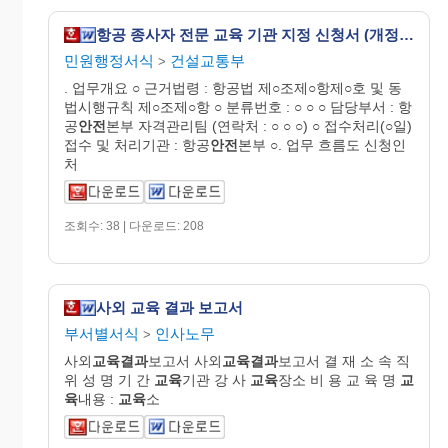
항공 종사자 전문 교육 기관 지정 신청서 (개정 2006.8.18)
민원행정서식
건설교통부
>
. 업무개요 ○ 근거법령 : 항공법 제○조제○항제○호 및 동
법시행규칙 제○조제○항 ○ 분류번호 : ○ ○ ○ 담당부서 : 항
공
안전
본부 자격관리팀 (연락처 : ○ ○ ○) ○ 접수처리(○일)
접수 및 처리기관 : 항공
안전
본부 ○. 업무 흐름도 신청인
처
조회수: 38 | 다운로드: 208
사외 교육 결과 보고서
부서별서식
인사노무
>
사외
교육결과
보고서 사외
교육결과
보고서 결 재 소 속 직
위 성 명 기 간
교육
기관 강 사
교육
장소 비 용 교 육 명
교
육
내용 :
교육
소