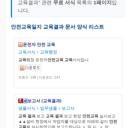
교육결과" 관련
무료 서식
목록의
1페이지
입
니다.
안전교육일지 교육결과 문서 양식 리스트
운전자 안전 교육
교육서식
교육행정
>
교육
행정 운전자
안전교육
교육
서식입니
조회수: 196 | 다운로드: 247
보고서 (교육결과)
샘플서식
업무샘플
보고서
>
>
교육
결과
보고
교육
결과
보고 현장
안전교육
실시보고
▲▲설비 현장에서 작업자를 대상으로 아래와 같이
안전
교육
을 실시하였기에 보고드립니다. ○. 일 시 : ○. 장