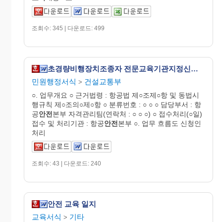
조회수: 345 | 다운로드: 499
초경량비행장치조종자 전문교육기관지정신청서(개정2003.11.22)
민원행정서식
건설교통부
>
○. 업무개요 ○ 근거법령 : 항공법 제○조제○항 및 동법시
행규칙 제○조의○제○항 ○ 분류번호 : ○ ○ ○ 담당부서 : 항
공
안전
본부 자격관리팀(연락처 : ○ ○ ○) ○ 접수처리(○일)
접수 및 처리기관 : 항공
안전
본부 ○. 업무 흐름도 신청인
처리
조회수: 43 | 다운로드: 240
안전 교육 일지
교육서식
기타
>