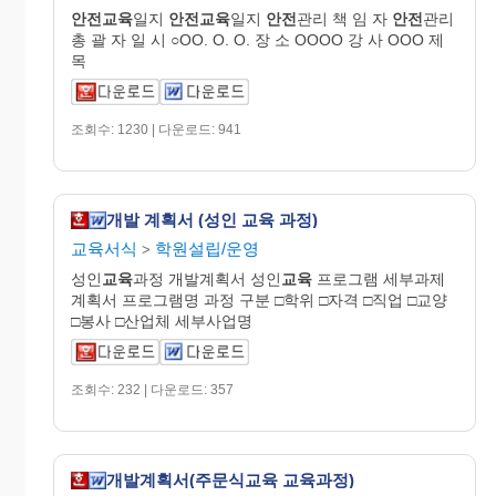
안전교육
일지
안전교육
일지
안전
관리 책 임 자
안전
관리
총 괄 자 일 시 ○OO. O. O. 장 소 OOOO 강 사 OOO 제
목
조회수: 1230 | 다운로드: 941
개발 계획서 (성인 교육 과정)
교육서식
학원설립/운영
>
성인
교육
과정 개발계획서 성인
교육
프로그램 세부과제
계획서 프로그램명 과정 구분 □학위 □자격 □직업 □교양
□봉사 □산업체 세부사업명
조회수: 232 | 다운로드: 357
개발계획서(주문식교육 교육과정)