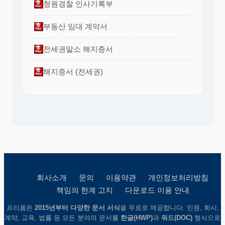
청원경찰 인사기록부
부동산 임대 계약서
전세권말소 해지증서
해지증서 (전세권)
회사소개
문의
이용약관
개인정보처리방침
책임의 한계 고지
다운로드 이용 안내
프리폼은
2015년부터 다양한 문서 서식
을 무료로 제공합니다. 민원, 회사,
계약, 교육, 법률 등 모든 분야의 문서를
한글(HWP)
과
워드(DOC)
형식으로