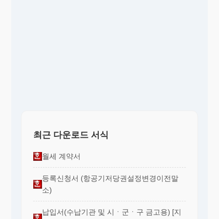
최근 다운로드 서식
월세 계약서
등록신청서 (항공기저당권설정변경이전말
소)
납입서(수납기관 및 시ㆍ군ㆍ구 금고용) [지