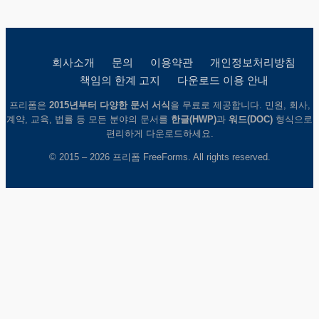
회사소개
문의
이용약관
개인정보처리방침
책임의 한계 고지
다운로드 이용 안내
프리폼은
2015년부터 다양한 문서 서식
을 무료로 제공합니다. 민원, 회사,
계약, 교육, 법률 등 모든 분야의 문서를
한글(HWP)
과
워드(DOC)
형식으로
편리하게 다운로드하세요.
© 2015 – 2026 프리폼 FreeForms. All rights reserved.