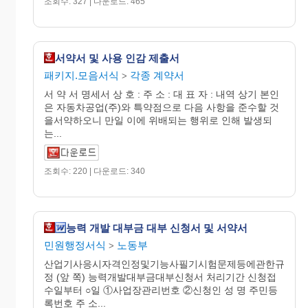
조회수: 327 | 다운로드: 465
서약서 및 사용 인감 제출서
패키지.모음서식
각종 계약서
>
서 약 서 명세서 상 호 : 주 소 : 대 표 자 : 내역 상기 본인
은 자동차공업(주)와 특약점으로 다음 사항을 준수할 것
을서약하오니 만일 이에 위배되는 행위로 인해 발생되
는...
조회수: 220 | 다운로드: 340
능력 개발 대부금 대부 신청서 및 서약서
민원행정서식
노동부
>
산업기사응시자격인정및기능사필기시험문제등에관한규
정 (앞 쪽) 능력개발대부금대부신청서 처리기간 신청접
수일부터 ○일 ①사업장관리번호 ②신청인 성 명 주민등
록번호 주 소...