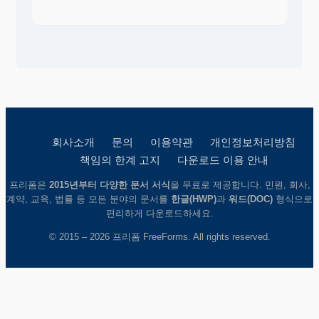
회사소개
문의
이용약관
개인정보처리방침
책임의 한계 고지
다운로드 이용 안내
프리폼은
2015년부터 다양한 문서 서식
을 무료로 제공합니다. 민원, 회사,
계약, 교육, 법률 등 모든 분야의 문서를
한글(HWP)
과
워드(DOC)
형식으로
편리하게 다운로드하세요.
© 2015 – 2026 프리폼 FreeForms. All rights reserved.