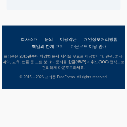
회사소개
문의
이용약관
개인정보처리방침
책임의 한계 고지
다운로드 이용 안내
프리폼은
2015년부터 다양한 문서 서식
을 무료로 제공합니다. 민원, 회사,
계약, 교육, 법률 등 모든 분야의 문서를
한글(HWP)
과
워드(DOC)
형식으로
편리하게 다운로드하세요.
© 2015 – 2026 프리폼 FreeForms. All rights reserved.