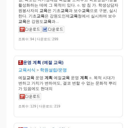
활성화하는 데에 그 목적이 있다. ○. 방 침 가. 학생상담자
원봉사자의
교육
은 기초
교육
과 보수
교육
으로 구분, 실시
한다. 기초
교육
은 강원도인제
교육
청에서 실시하며 보수
교육
은 강원도
교육
과...
조회수: 94 | 다운로드: 299
운영 계획 (예절 교육)
교육서식
학원설립/운영
>
예절
교육
운영
계획
예절
교육
운영
계획
○. 목적 시대가
변하고 가치가 변하여도, 결코 변할 수 없는 문화적 뿌리
가 있음에도 현대의
조회수: 129 | 다운로드: 219