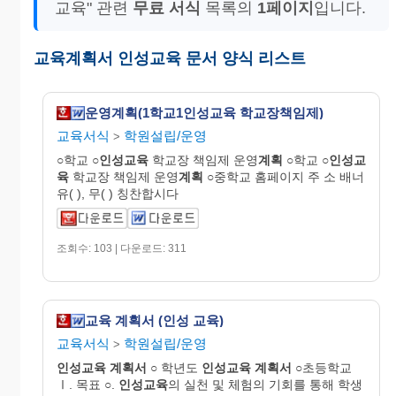
교육" 관련
무료 서식
목록의
1페이지
입니다.
교육계획서 인성교육 문서 양식 리스트
운영계획(1학교1인성교육 학교장책임제)
교육서식
학원설립/운영
>
○학교 ○
인성교육
학교장 책임제 운영
계획
○학교 ○
인성교
육
학교장 책임제 운영
계획
○중학교 홈페이지 주 소 배너
유( ), 무( ) 칭찬합시다
조회수: 103 | 다운로드: 311
교육 계획서 (인성 교육)
교육서식
학원설립/운영
>
인성교육
계획서
○ 학년도
인성교육
계획서
○초등학교
Ⅰ. 목표 ○.
인성교육
의 실천 및 체험의 기회를 통해 학생