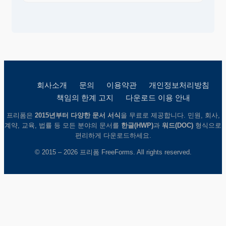
회사소개
문의
이용약관
개인정보처리방침
책임의 한계 고지
다운로드 이용 안내
프리폼은
2015년부터 다양한 문서 서식
을 무료로 제공합니다. 민원, 회사,
계약, 교육, 법률 등 모든 분야의 문서를
한글(HWP)
과
워드(DOC)
형식으로
편리하게 다운로드하세요.
© 2015 – 2026 프리폼 FreeForms. All rights reserved.