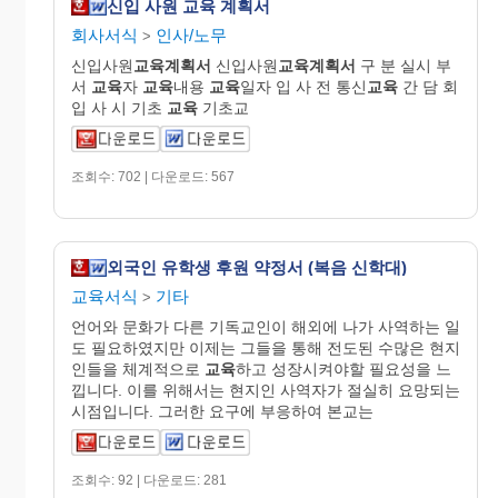
신입 사원 교육 계획서
회사서식
인사/노무
>
신입사원
교육
계획
서
신입사원
교육
계획
서
구 분 실시 부
서
교육
자
교육
내용
교육
일자 입 사 전 통신
교육
간 담 회
입 사 시 기초
교육
기초교
조회수: 702 | 다운로드: 567
외국인 유학생 후원 약정서 (복음 신학대)
교육서식
기타
>
언어와 문화가 다른 기독교인이 해외에 나가 사역하는 일
도 필요하였지만 이제는 그들을 통해 전도된 수많은 현지
인들을 체계적으로
교육
하고 성장시켜야할 필요성을 느
낍니다. 이를 위해서는 현지인 사역자가 절실히 요망되는
시점입니다. 그러한 요구에 부응하여 본교는
조회수: 92 | 다운로드: 281