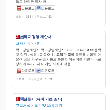
들로 하여금 장차 바
조회수: 384 | 다운로드: 453
학교 경영 제안서
교육서식
기타
>
학교경영제안서 학교경영제안서 소속 : OO시 OO초등학
교 직위 : 성명 : O O O Ⅰ.
교육
관
교육
목표를 ○;함께 어
울려 꿈을 가꾸는 슬기롭고 튼튼한 어린이를 기른다 ○;로
정하여 ○세기 지식 기반 사회에 적응
조회수: 159 | 다운로드: 329
설문지 (유아 기초 조사)
교육서식
특수/보육/유치원
>