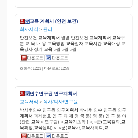
교육 계획서 (안전 보건)
회사서식
관리
>
안전보건
교육
계획
서
월별 안전보건
교육
계획
서
교육
구
분 교 육 내 용
교육
방법
교육
일자
교육
시간
교육
대상
교
육
강사 정기
교육
○월 ○월 ○월
조회수: 1223 | 다운로드: 1259
연수연구원 연구계획서
교육서식
석사/박사/연구원
>
박사후연수 연구원 연구
계획서
박사후 연수 연구원 연구
계획서
과제번호 연 구 과 제 명 국 문) 영 문) 연 구 분 야
(관련
교육
○;연구팀) ○
교육
기초학 [ ○; ○군(
교육
철학,
교
육
과정,
교육
원리) ○; ○군(
교육
사,
교육
사회학,교...