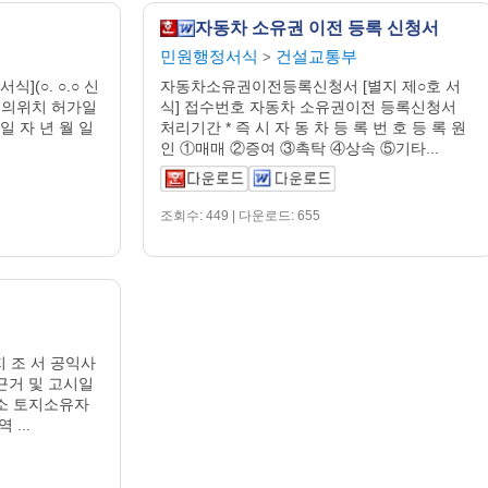
자동차 소유권 이전 등록 신청서
민원행정서식
건설교통부
>
](○. ○.○ 신
자동차소유권이전등록신청서 [별지 제○호 서
물의위치 허가일
식] 접수번호 자동차 소유권이전 등록신청서
 일 자 년 월 일
처리기간 * 즉 시 자 동 차 등 록 번 호 등 록 원
인 ①매매 ②증여 ③촉탁 ④상속 ⑤기타...
조회수: 449 | 다운로드: 655
지 조 서 공익사
근거 및 고시일
 소 토지소유자
...