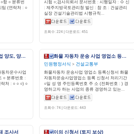
○항 ○ 분류번
시험 ○;검사의뢰서 문서번호 : 시행일자 : 수 신
리팀 (연락처 : ○
: 제주지방국토관리청 발신 : 참 조 : 건설관리
실장 건설기술관리법 시행규칙...
조회수: 224 | 다운로드: 451
여객 자동차 터미널 사업 양도, 양수 신고서 (개정 04.2.28)
화물 자동차 운송 사업 영업소 등록 신청서
민원행정서식
건설교통부
>
여객자동차운수사업
화물자동차 운송사업 영업소 등록신청서 화물
 ○ 분류번호 :
자동차운송사업영업소 등록 신청서 처리기간
 : ○ ○ ○) ○
○일 성 명 주민등록번호 주 소 (전화번호 : ) 경
영하고자 하는 사업의 종류 경영하고 있는...
조회수: 74 | 다운로드: 443
태 조사서
이의 신청서 (토지 보상)