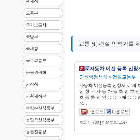
관세청
교육부
국가보훈처
국방부
교통 및 건설 인허가를 
국세청
국토교통부
자동차 이전 등록 신청
금융위원회
민원행정서식
건설교통부
>
기상청
자동차 이전등록 신청서 ○; 제 호
신 청 서 자 동 차 등 록 번 
기획재정부
호 등 록 원 인 ○; ○; 매매 ○; ○; 
○;...
농림수산식품부
농림축산식품부
조회수: 760 | 다운로드: 1147
농촌진흥청