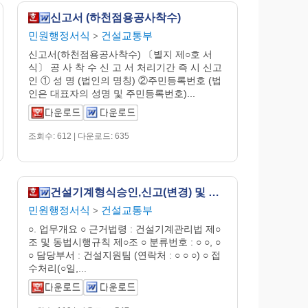
신고서 (하천점용공사착수)
민원행정서식
건설교통부
>
신고서(하천점용공사착수) 〔별지 제○호 서
식〕 공 사 착 수 신 고 서 처리기간 즉 시 신고
인 ① 성 명 (법인의 명칭) ②주민등록번호 (법
인은 대표자의 성명 및 주민등록번호)...
조회수: 612 | 다운로드: 635
건설기계형식승인,신고(변경) 및 동일형식건설기계수입신고서
민원행정서식
건설교통부
>
○. 업무개요 ○ 근거법령 : 건설기계관리법 제○
조 및 동법시행규칙 제○조 ○ 분류번호 : ○ ○, ○
○ 담당부서 : 건설지원팀 (연락처 : ○ ○ ○) ○ 접
수처리(○일,...