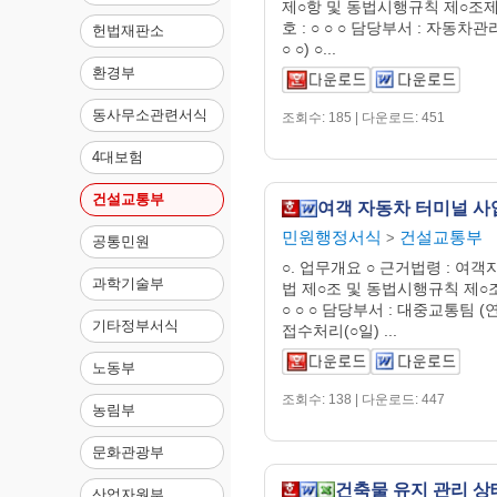
제○항 및 동법시행규칙 제○조제
호 : ○ ○ ○ 담당부서 : 자동차관
헌법재판소
○ ○) ○...
환경부
동사무소관련서식
조회수: 185 | 다운로드: 451
4대보험
건설교통부
민원행정서식
건설교통부
>
공통민원
○. 업무개요 ○ 근거법령 : 
과학기술부
법 제○조 및 동법시행규칙 제○조
○ ○ ○ 담당부서 : 대중교통팀 (연락처
기타정부서식
접수처리(○일) ...
노동부
조회수: 138 | 다운로드: 447
농림부
문화관광부
건축물 유지 관리 상
산업자원부