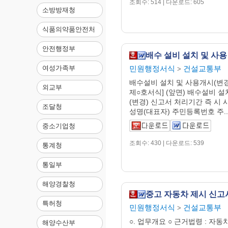
조회수: 514 | 다운로드: 605
소방방재청
식품의약품안전처
안전행정부
민원행정서식
건설교통부
여성가족부
>
배수설비 설치 및 사용개시(변경
외교부
제○호서식] (앞면) 배수설비 설
(변경) 신고서 처리기간 즉 시 시
조달청
성명(대표자) 주민등록번호 주..
중소기업청
조회수: 430 | 다운로드: 539
통계청
통일부
해양경찰청
특허청
민원행정서식
건설교통부
>
○. 업무개요 ○ 근거법령 : 자
해양수산부