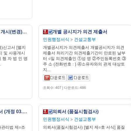
배수 설비 설치 및 사용 개시(변경) 신고서
개별 공시지가 의견 제출서
민원행정서식
건설교통부
>
)신고서 [별지
개별공시지가 의견제출서 개별공시지가 의견
치 및 사용개시
제출서 처리기간 의견제출기간이 만료된 날부
 행 자 법 인 명
터 ○일 의견제출인 ①성 명 ②주민등록번호 ③
.
주 소 (전화번호 : ) ④소유자와의 관계 대상토
지...
조회수: 407 | 다운로드: 486
중고 자동차 제시 신고서 (개정 03.1.2)
의뢰서 (품질시험검사)
민원행정서식
건설교통부
>
동차관리법 제○조
의뢰서(품질시험검사) [별지 제○호 서식] 품질