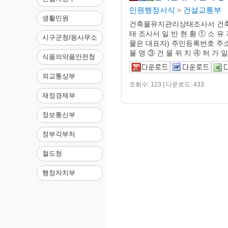
민원행정서식
건설교통부
>
생활민원
건축물유지관리상태조사서 건
태 조사서 일 반 현 황 ① 소 유
시구군청/동사무소
물은 대표자) 주민등록번호 주소
물 명 ③ 건 물 위 치 ④ 허 가 일 
식품의약품안전청
외교통상부
조회수: 123 | 다운로드: 433
재정경제부
정보통신부
정부각부처
철도청
행정자치부