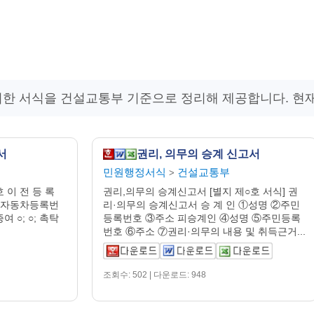
위한 서식을 건설교통부 기준으로 정리해 제공합니다. 현
서
권리, 의무의 승계 신고서
민원행정서식
건설교통부
>
 이 전 등 록
권리,의무의 승계신고서 [별지 제○호 서식] 권
호 신자동차등록번
리·의무의 승계신고서 승 계 인 ①성명 ②주민
증여 ○; ○; 촉탁
등록번호 ③주소 피승계인 ④성명 ⑤주민등록
번호 ⑥주소 ⑦권리·의무의 내용 및 취득근거...
조회수: 502 | 다운로드: 948