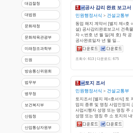
대검찰청
공사 감리 완료 보고서
대법원
민원행정서식
건설교통부
>
동업 해지 계약서 [별지 제○호 ○서식
문화재청
설) 공사감리완료보고서 건축
자 ○;번호 년 월 일(제 호) 착 공
문화체육관광부
공사완료일자 년 월 일...
미래창조과학부
조회수: 613 | 다운로드: 675
민원
방송통신위원회
법무부
토지 조서
민원행정서식
건설교통부
>
병무청
토지조서 [별지 제○호서식] 토 
업의 종류 및 명칭 사업인정의 
보건복지부
사업시행자 성명 또는 명칭 주
성명 또는 명칭 주 소 토지의 내역 
산림청
산업통상자원부