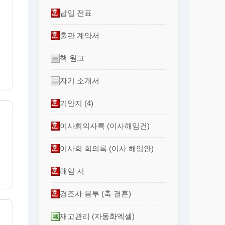
납입 전표
출판 계약서
책 원고
자기 소개서
기안지 (4)
이사회의사록 (이사해임건)
이사회 회의록 (이사 해임안)
해임 서
경조사 봉투 (축 결혼)
재고관리 (자동화엑셀)