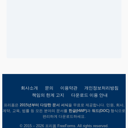
회사소개
문의
이용약관
개인정보처리방침
책임의 한계 고지
다운로드 이용 안내
프리폼은
2015년부터 다양한 문서 서식
을 무료로 제공합니다. 민원, 회사,
계약, 교육, 법률 등 모든 분야의 문서를
한글(HWP)
과
워드(DOC)
형식으로
편리하게 다운로드하세요.
© 2015 – 2026 프리폼 FreeForms. All rights reserved.