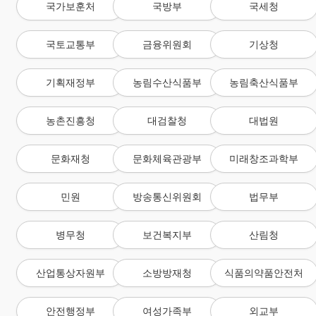
국가보훈처
국방부
국세청
국토교통부
금융위원회
기상청
기획재정부
농림수산식품부
농림축산식품부
농촌진흥청
대검찰청
대법원
문화재청
문화체육관광부
미래창조과학부
민원
방송통신위원회
법무부
병무청
보건복지부
산림청
산업통상자원부
소방방재청
식품의약품안전처
안전행정부
여성가족부
외교부