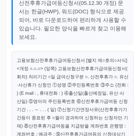
산전후휴가급여등신청서(05.12.30 개정) 문
서는 한글(HWP), 워드(DOC) 형식으로 제공
되어, 바로 다운로드하여 편리하게 사용할 수
있습니다. 필요한 양식을 빠르게 찾고 이용해
보세요.
고용보험산전후휴가급여등신청서 [별지 제○호의○서식]
<개정 ○.○.○> (앞쪽) 고용보험산전후휴가급여등신청서(
회차) 처리기간 ○일 급여신청구분 ○. 산전후휴가 ○. 유산
·사산휴가 신청인 ①성명 ②주민등록번호 ③주소 (전화 :
) (E mail : , 휴대전화 : ) ④출산일(출산예정일, 유산·사
산일) ⑤영아의 주민등록번호 ⑥산전후휴가급여등 신청
기간 . . . ～ . . . ( 일) ⑦신청기간연장사유(산전후휴가기
간등이 종료된 후 ○월이 경과하여 신청하는 신청자만 기
재) ⑧산전후휴가급여등을 지급받을 계좌번호 은행명 :
계좌번호 : 예금주 : ⑨산전후휴가급여등의 신청대상기