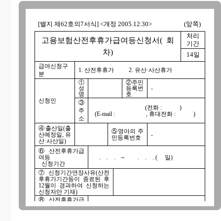
[별지 제62호의7서식] <개정 2005.12.30>
(앞쪽)
처리
고용보험산전후휴가급여등신청서( 회
기간
차)
14일
급여신청구
1. 산전후휴가 2. 유산·사산휴가
분
①
②주민
성
등록번
-
명
호
신청인
③
(전화 : )
주
(E-mail : , 휴대전화 : )
소
④출산일(출
⑤영아의 주
산예정일, 유
-
민등록번호
산·사산일)
⑥산전후휴가급
여등
. . . ～ . . . ( 일)
신청기간
⑦신청기간연장사유(산전
후휴가기간등이 종료된 후
12월이 경과하여 신청하는
신청자만 기재)
⑧산전후휴가급
여등을
은행명 : 계좌번호 : 예금주 :
지급받을 계좌번
호