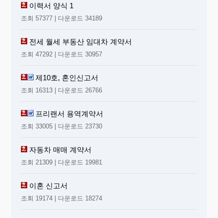
구속 또는 형의 집행 등이 발생한 경우를 말합니다.
이력서 양식 1
5. ⑧란 계좌번호는 본인의 계좌번호를 기재하여야 합니다.
조회 57377 | 다운로드 34189
6. ⑨란은 산전후휴가등 기간(90일)중 급여를 신청하는 기간
(우선지원대상기업은 급여신청대상 인 30일 단위, 그 외 기
전세 월세 부동산 임대차 계약서
업은 무급휴가기간인 마지막 30일) 중 사업주로부터 지급 받았
을 경 우(지급예정인 경우 포함) 그 기간 및 금액을 기재합니
조회 47292 | 다운로드 30957
다.
7. ⑩란은 조기 출근, 취업 또는 이직하였을 경우만 기재합니
제10호, 혼인신고서
다.
조회 16313 | 다운로드 26766
※ ⑨란, ⑩란을 사실대로 기재하지 아니하면 부정수급으로
결정되어 급여액의 2배에 해당하 는 금액을 추징당하는 등
의 불이익을 받을 수 있음.
프리랜서 용역계약서
※ 이 신청서는 아래와 같이 처리됩니다.
조회 33005 | 다운로드 23730
처리기관
신청인
자동차 매매 계약서
지방노동관서
조회 21309 | 다운로드 19981
산전후
이혼 신고서
제출
휴가급
접수
조회 19174 | 다운로드 18274
여
▶
(고용안
신청서
정센터)