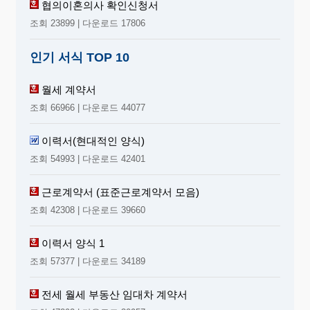
협의이혼의사 확인신청서
및 확인
서
조회 23899 | 다운로드 17806
▼
인기 서식 TOP 10
확인·검
토
월세 계약서
(고용안
조회 66966 | 다운로드 44077
정센터)
이력서(현대적인 양식)
▼
조회 54993 | 다운로드 42401
결재
(청·소
근로계약서 (표준근로계약서 모음)
장)
조회 42308 | 다운로드 39660
▼
이력서 양식 1
전산입
조회 57377 | 다운로드 34189
산전후
력
◀
휴가급
(고용안
여 지급
전세 월세 부동산 임대차 계약서
정센터)