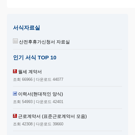
. . .
장
210mm×297mm(일반용지 60g/
㎡(재활용품))
서식자료실
(뒤쪽)
◀ 작성요령 ▶
산전후휴가신청서 자료실
◎ 고용보험에서 지급하는 산전후휴가급여등(유산·사
인기 서식 TOP 10
산휴가 포함)은 산전후휴가등 종료일부터 12개월 이
내에 신청하여야 합니다.
1. 산전후휴가급여등 신청은 회차별(1, 2, 3회차)로 구분하여
월세 계약서
기재합니다.
조회 66966 | 다운로드 44077
2. 산전후휴가등을 부여 받았으나 산전후휴가급여신청일 현
재 아직 출산하지 않았을 경우에는 ④란은 출산예정일을 기
이력서(현대적인 양식)
재하고, ⑤주민등록번호를 111111-1111111로 기재합니다.
(유산 또는 사산, 외국인인 경우에도 ⑤주민등록번호를
조회 54993 | 다운로드 42401
111111-1111111로 기재)
3. ⑥란은 사업주로부터 부여 받은 총 휴가기간 중 금회 급여
근로계약서 (표준근로계약서 모음)
신청 해당기간 및 일수만 기재합 니다.
조회 42308 | 다운로드 39660
4. ⑦란 연장사유는 천재지변, 본인·배우자 또는 그 직계 존·비
속의 질병·부상, 병역법에 의한 의무복무, 범죄혐의로 인한