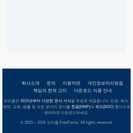
회사소개
문의
이용약관
개인정보처리방침
책임의 한계 고지
다운로드 이용 안내
프리폼은
2015년부터 다양한 문서 서식
을 무료로 제공합니다. 민원, 회사,
계약, 교육, 법률 등 모든 분야의 문서를
한글(HWP)
과
워드(DOC)
형식으로
편리하게 다운로드하세요.
© 2015 – 2026 프리폼 FreeForms. All rights reserved.