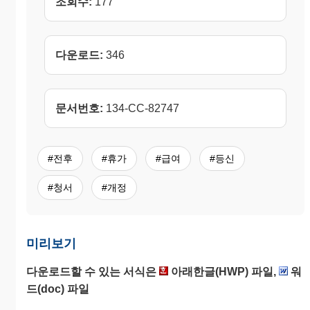
조회수:
177
다운로드:
346
문서번호:
134-CC-82747
#전후
#휴가
#급여
#등신
#청서
#개정
미리보기
다운로드할 수 있는 서식은
아래한글(HWP) 파일,
워
드(doc) 파일