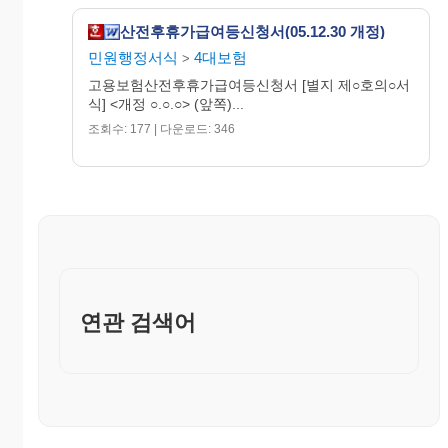
없음
3. 유산 또는 사산을 하였음을 입증할 수 있는 의료기
산전후휴가급여등신청서(05.12.30 개정)
관(「의료법」에 따른 의료기관을 말한다)의 진
민원행정서식
4대보험
단서(임신주수가 기재되어야 한다) 1부(유산·사
>
산휴가에 한합니다)
고용보험산전후휴가급여등신청서 [별지 제○호의○서
식] <개정 ○.○.○> (앞쪽)...
※ 표시란은 기입하지 아니합니다.
처
조회수: 177 | 다운로드: 346
청·
접수연
접수
리
과
소
담당
※ 접
공
월일
번호
부
장
장
수
람
서
. . .
산전
지급대
후휴
상기간
가
급여
산출내
등지
역
※ 처
급
리
결정
연관 검색어
지급액
사항
부지
급사
유
결재연
청
월일
※ 결
담
팀
과
·
재
당
장
장
소