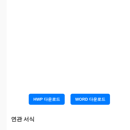
⑨산전후휴가급여등의 신
청대상기간 중 급여를 사업
예 (기간 : . 금액 : 원 )
주로부터 받은 사실이 있습
아니오
니까?
⑩산전후휴가급여등 신청
예 (조기출근·취업·이직일 : .
기간 중 조기출근, 다른 사
. .)
업장에 취업 또는 이직한 사
아니오
실이 있습니까?
「고용보험법」 제55조의7 및 동법 시행규칙 제66조의7의 규
정에 따라 위와 같이 신청합니다.
년 월 일
신청인 (서명 또는 인)
○○○○ 지방노동(청·사무소)장 귀하
※ 구비서류
수수
HWP 다운로드
WORD 다운로드
1. 「고용보험법 시행규칙」 제66조의7제1항제1호의
료
규정에 따른 별지 제62호의9 서식의 산전후(유산·
사산)휴가확인서 1부.
연관 서식
2. 통상임금을 확인할 수 있는 증빙자료(임금대장, 근
로계약서 등) 사본 1부