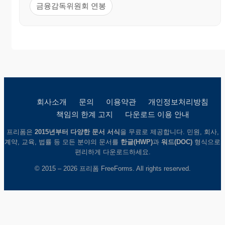
금융감독위원회 연봉
회사소개
문의
이용약관
개인정보처리방침
책임의 한계 고지
다운로드 이용 안내
프리폼은
2015년부터 다양한 문서 서식
을 무료로 제공합니다. 민원, 회사,
계약, 교육, 법률 등 모든 분야의 문서를
한글(HWP)
과
워드(DOC)
형식으로
편리하게 다운로드하세요.
© 2015 – 2026 프리폼 FreeForms. All rights reserved.