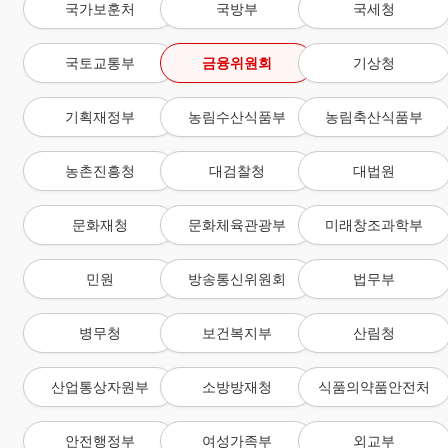
국가보훈처
국방부
국세청
국토교통부
금융위원회
기상청
기획재정부
농림수산식품부
농림축산식품부
농촌진흥청
대검찰청
대법원
문화재청
문화체육관광부
미래창조과학부
민원
방송통신위원회
법무부
병무청
보건복지부
산림청
산업통상자원부
소방방재청
식품의약품안전처
안전행정부
여성가족부
외교부