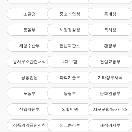
조달청
중소기업청
통계청
통일부
해양경찰청
특허청
해양수산부
헌법재판소
환경부
동사무소관련서식
4대보험
건설교통부
공통민원
과학기술부
기타정부서식
노동부
농림부
문화관광부
산업자원부
생활민원
시구군청/동사무소
식품의약품안전청
외교통상부
재정경제부