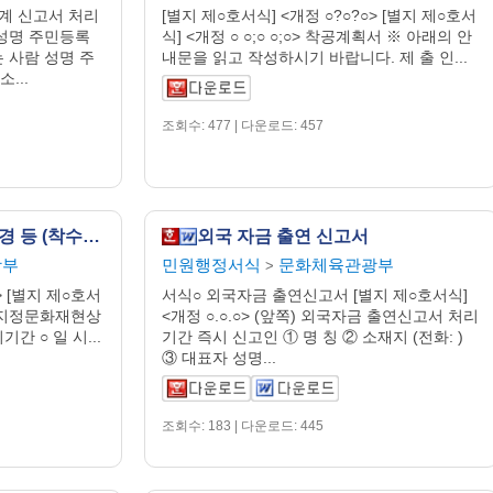
계 신고서 처리
[별지 제○호서식] <개정 ○?○?○> [별지 제○호서
 성명 주민등록
식] <개정 ○ ○;○ ○;○> 착공계획서 ※ 아래의 안
는 사람 성명 주
내문을 읽고 작성하시기 바랍니다. 제 출 인...
...
조회수: 477 | 다운로드: 457
국가 지정 문화재 현상 변경 등 (착수·완료) 신고서
외국 자금 출연 신고서
광부
민원행정서식
문화체육관광부
>
○> [별지 제○호서
서식○ 외국자금 출연신고서 [별지 제○호서식]
 국가지정문화재현상
<개정 ○.○.○> (앞쪽) 외국자금 출연신고서 처리
간 ○ 일 시...
기간 즉시 신고인 ① 명 칭 ② 소재지 (전화: )
③ 대표자 성명...
조회수: 183 | 다운로드: 445