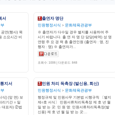
계획서
출연자 명단
광부
민원행정서식
문화체육관광부
>
 공연(행사) 목
※ 출연자가 다수일 경우 별지를 사용하여 주
 용 소요시간 비
시기 바랍니다. 출 연 자 명 단 담당(배역) 성 명
연령 주 요 경 력 총 출연인원 (출연자 : 명, 진
행자 : 명) ※ 출연자가...
조회수: 1006 | 다운로드: 848
 통지서
민원 처리 독촉장 (발신용, 회신)
광부
민원행정서식
문화체육관광부
>
식] (앞 면) 보
행정규제 및 민원사무 기본법 시행규칙 〔별지
처리기간 ○ 일
제○호 서식〕 민원서류처리독촉장 제 호 년 월
는 대표자) ②법
일 받 는 곳: 민 원 명: 민원서류처리독촉장(발
신용) 제 호 년 월 일 받 는 곳:...