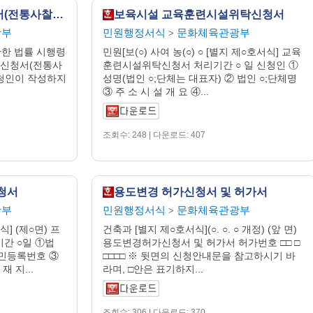
건조물 건축 허가신청서(전통사찰보존지)
보육시설 교육훈련시설위탁신청서
광부
민원행정서식
문화체육관광부
>
관한 법률 시행령
민원[보(○) 사여 농(○) ○ [별지 제○호서식] 교육
허가신청서(전통사
훈련시설위탁신청서 처리기간 ○ 일 신청인 ①
 신청인이 작성하지
성명(법인 ○;단체는 대표자) ② 법인 ○;단체명
③ 주 소 시 설 개 요 ④...
조회수: 248 | 다운로드: 407
청서
용도변경 허가신청서 및 허가서
광부
민원행정서식
문화체육관광부
>
] (제○면) 프
건축과 [별지 제○호서식](○. ○. ○ 개정) (앞 면)
간 ○일 ①법
용도변경허가신청서 및 허가서 허가번호 □□ □
 주민등록번호 ③
□□□□ ※ 뒷면의 신청안내문을 참고하시기 바
 지...
라며, □안은 표기하지...
조회수: 306 | 다운로드: 370