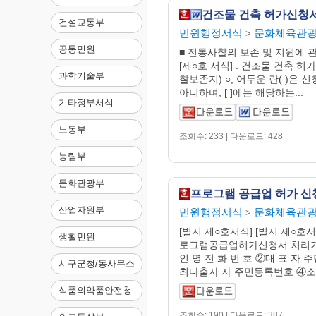
건설교통부
민원행정서식
문화체육관
>
공통민원
■ 전통사찰의 보존 및 지원에 
[제○호 서식] . 건조물 건축 
과학기술부
찰보존지) ○; 어두운 란( )은
아니하며, [ ]에는 해당하는...
기타정부서식
노동부
조회수: 233 | 다운로드: 428
농림부
문화관광부
프로그램 공급업 허가 신
산업자원부
민원행정서식
문화체육관
>
[별지 제○호서식] [별지 제○호서식
생활민원
로그램공급업허가신청서 처리기
인 명 전 화 번 호 ②대 표 자
시구군청/동사무소
최다출자 자 주민등록번호 ④소 재
식품의약품안전청
조회수: 190 | 다운로드: 387