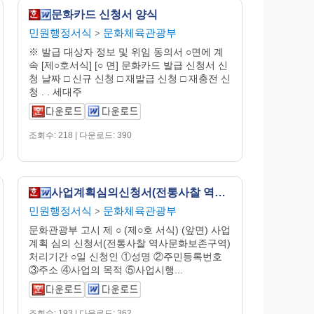
문화카드 신청서 양식
민원행정서식
문화체육관광부
>
※ 발급 대상자 정보 및 위임 동의서 ○면에 계
속 [제○호서식] [○ 면] 문화카드 발급 신청서 신
청 날짜 □ 신규 신청 □ 재발급 신청 □ 재충전 신
청 . . 세대주
조회수: 218 | 다운로드: 390
사업계획심의신청서(전통사찰 역사문화보존구역)
민원행정서식
문화체육관광부
>
문화관광부 고시 제 ○ (제○호 서식) (앞면) 사업
계획 심의 신청서(전통사찰 역사문화보존구역)
처리기간 ○일 신청인 ①성명 ②주민등록번호
③주소 ④사업의 목적 ⑤사업시행...
조회수: 193 | 다운로드: 362