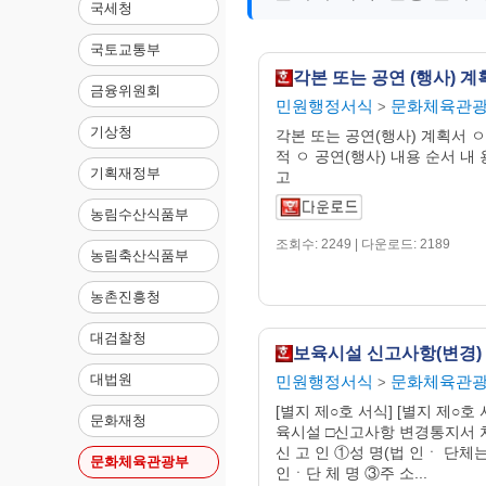
국세청
국토교통부
각본 또는 공연 (행사) 
금융위원회
민원행정서식
문화체육관
>
기상청
각본 또는 공연(행사) 계획서 ㅇ
적 ㅇ 공연(행사) 내용 순서 내
기획재정부
고
농림수산식품부
조회수: 2249 | 다운로드: 2189
농림축산식품부
농촌진흥청
대검찰청
보육시설 신고사항(변경)
대법원
민원행정서식
문화체육관
>
[별지 제○호 서식] [별지 제○호 서
문화재청
육시설 □신고사항 변경통지서 
신 고 인 ①성 명(법 인ㆍ 단체
문화체육관광부
인ㆍ단 체 명 ③주 소...