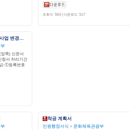
조회수: 563 | 다운로드: 517
신문사업ㆍ인터넷신문사업 변경등록신청서
광부
 (앞쪽) 신문사
신청서 처리기간
일) ①등록번호
서
착공 계획서
광부
민원행정서식
문화체육관광부
>