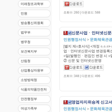
미래창조과학부
조회수: 260 | 다운로드: 588
민원
방송통신위원회
법무부
민원행정서식
문화체육관
>
병무청
[별지 제○호서식] <개정 ○.○.○>
업ㆍ인터넷신문사업 변경등록
보건복지부
○일(발행인ㆍ편집인 변경 시 ○
② 신문 및 인터넷신문명
산림청
산업통상자원부
조회수: 348 | 다운로드: 496
소방방재청
식품의약품안전처
안전행정부
영업자지위승계 신고
민원행정서식
문화체육관
여성가족부
>