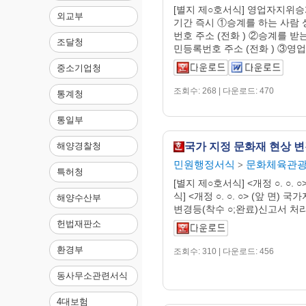
[별지 제○호서식] 영업자지위승
외교부
기간 즉시 ①승계를 하는 사람
번호 주소 (전화 ) ②승계를 받
조달청
민등록번호 주소 (전화 ) ③영업소
중소기업청
조회수: 268 | 다운로드: 470
통계청
통일부
해양경찰청
민원행정서식
문화체육관
>
특허청
[별지 제○호서식] <개정 ○. ○. 
식] <개정 ○. ○. ○> (앞 면)
해양수산부
변경등(착수 ○;완료)신고서 처리기
헌법재판소
환경부
조회수: 310 | 다운로드: 456
동사무소관련서식
4대보험