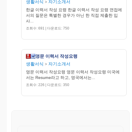
생활서식
자기소개서
>
구성가족을 적도록 한다. 주거상황 및 재산은 기혼자
한글 이력서 작성 요령 한글 이력서 작성 요령 면접에
의 경우라 하더라도 부모의 직장 및 직위까지 구체적
서의 질문은 특별한 경우가 아닌 한 직접 제출한 입
으로 기입해야 한다. 회사에 따라 추천인을 적기도
사...
하는데 학생은 최종학년 지도교수를, 경력자는 전 직
조회수: 691 | 다운로드: 750
장의 상사 등 본인에 대해 잘 아는 사람을 쓰도록 하
고, 작성연월일과 서명을 쓴 후 본인의 도장을 찍는
다.
영문 이력서 작성요령
2) 한글 이력서 작성방법
생활서식
자기소개서
>
영문 이력서 작성요령 영문 이력서 작성요령 미국에
1. 상세하면서도 간단명료하게
서는 Resume라고 하고, 영국에서는...
이력서를 읽는 사람이 짧은 시간 안에 작성자의 인적
조회수: 226 | 다운로드: 350
사항에 대하여 정확히 알 수 있도록 기재내용을 간추
려 분명하게 써야 한다.
2. 글씨는 깨끗하고 단정하게 정자로
글씨를 휘갈겨쓰거나 날려쓰는 일이 없이 정자로 또
박또박 써야 하며, 오자나 탈자가 없도록 주의한다.