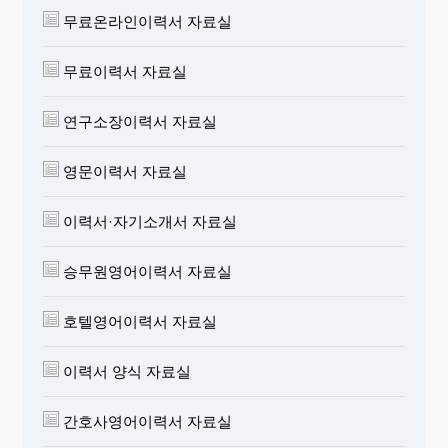
놓으면 취업하려는 곳의 인사담당자에게 좋은 인상
무료온라인이력서 자료실
을 줄 것이다.
무료이력서 자료실
8. 시간적 여유를 가지고 쓴다.
마감 시간에 쫓겨가며, 심지어는 접수창구 앞에서 급
연구소장이력서 자료실
하게 이력서와 입사지원서를 작성하기도 하는데, 준
비성 없는 이러한 태도는 결코 바람직스럽지 못하다.
영문이력서 자료실
충분한 시간적 여유를 가지고 차분하게 작성해야만
내용도 충실해지고 글씨도 깨끗해 보일 수 있다. 이
이력서·자기소개서 자료실
러한 점에 대비하여 미리 여러 통의 이력서를 작성해
두는 것도 현명한 방법이 될 것이다.
승무원영어이력서 자료실
9. 연락처를 명기한다.
호텔영어이력서 자료실
연락 가능한 긴급연락처를 반드시 명기해둬야 한다.
이는 대부분의 기업들이 합격여부의 통보를 비롯한
이력서 양식 자료실
모든 연락사항을 전보나 전화를 통해 하고 있기 때문
이다. 특히 이력서상의 주소와 현재의 거주지가 일치
간호사영어이력서 자료실
하지 않는 경우라면 반드시 직접 연락이 가능한 주소