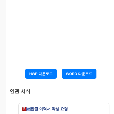
정도의 분량이며 몇몇 기업은 성장과정, 성격소개
및 장단점, 지원동기, 희망업무 및 사유 등 몇개 사항
으로 구분하여 적도록 한다.
희망직종 및 직종, 응시계열은 대부분 2,3지망까지
하도록 되어있고 출신지역은 출생후 고교 때까지의
주성장 지역을, 주소는 현거주지를 적으며, 전화번호
는 반드시 긴급연락이 가능한 곳을 적도록 한다. 학
교 성적은 대학 전 학년 취득학점을 등급별로 구분하
여 등급별 학점 누계와 취득학점 총계를 기입하고,
다시 해당 등급의 이수학점을 각각 합산하여 각 등급
별 학적누계란에 소수점 첫째자리까지 기입하는 등
HWP 다운로드
WORD 다운로드
각각 독특한 방법으로 측정하고 있다.
병역관계는 사유별, 군별, 계급별 등으로 자세하게
연관 서식
기록하게 할 뿐만 아니라 교내활동에 있어서도 동아
리 이름과 간부명까지 가능한 자세히 기술할 것을 요
구하고 있다. 가족관계는 친족관계별로 코드번호 기
한글 이력서 작성 요령
재한 후 집안 서열순으로 적되 기혼자는 혼인 후의