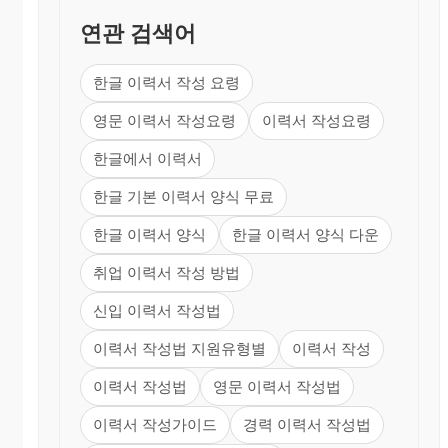
한글이력서의 경우 대부분의 기업들이 국한문 혼용
으로 작성할 것을 요구하고 있으므로 이에 맞추도록
연관 검색어
한다.
한글 이력서 작성 요령
3. 자신이 직접 쓴다.
영문 이력서 작성요령
이력서 작성요령
이력서는 자기 자신을 스스로 소개하는 글이므로 다
른 글과 달리 자필로 작성하는 것이 원칙이다. 그러
한글에서 이력서
므로 이력서를 사구돈작성하지 말고, 충분한 시간을
한글 기본 이력서 양식 무료
가지고 자기 자신이 미리 작성해 놓아야 한다. 글씨
를 잘 쓰지 못한다고 해서 남에게 부탁하여 이력서를
한글 이력서 양식
한글 이력서 양식 다운
작성해서는안된다.
취업 이력서 작성 방법
4. 펜이나 만년필로 쓴다.
신입 이력서 작성법
볼펜이나 연필로 쓰면 글씨가 바르지 못할 수가 있
다. 이력서를 작성할 때 펜이나 만년필을 사용하면
이력서 작성법 지원유형별
이력서 작성
글씨가 단정하고 선명하게 보인다.
이력서 작성법
영문 이력서 작성법
5. 솔직하게
이력서 작성가이드
경력 이력서 작성법
내용상 거짓이 없어야 한다. 이력서에는 허위 또는