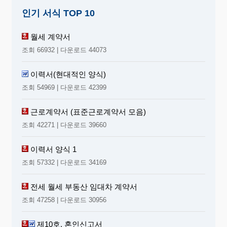
나 전화번호 등 긴급연락처를 밝혀 두어야 한다.
인기 서식 TOP 10
월세 계약서
10. 사진은 최근의 것으로 규격에 맞는 것을 붙인다.
조회 66932 | 다운로드 44073
이력서에는 국.영문을 막론하고 필수적으로 사진이
요구된다. 이때 너무 오래되었거나 낡은 사진, 또는
이력서(현대적인 양식)
규격에 맞지 않는 사진을 붙여서는 안된다. 사진은
굳이 흑백보다 컬러가 낫다는 기준은 없으나 대부분
조회 54969 | 다운로드 42399
의 외국기업이나 일부 몇몇 기업에서는 컬러사진을
근로계약서 (표준근로계약서 모음)
요구하고 있으므로 이때에는 그것에 맞춰야 한다. 사
진 규격의 경우에는 대부분이 명함판 또는 반명함판
조회 42271 | 다운로드 39660
크기의 사진을 요구하는 곳이 많기 때문에 이 두 가
지 규격의 사진을 미리 준비해두는 것이 좋다.
이력서 양식 1
조회 57332 | 다운로드 34169
전세 월세 부동산 임대차 계약서
조회 47258 | 다운로드 30956
제10호, 혼인신고서