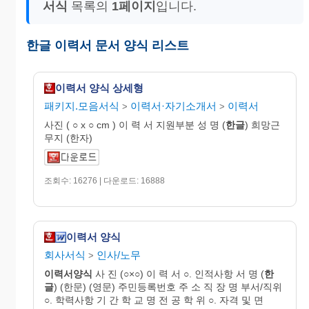
서식
목록의
1페이지
입니다.
한글 이력서 문서 양식 리스트
이력서 양식 상세형
패키지.모음서식
이력서·자기소개서
이력서
>
>
사진 ( ○ x ○ cm ) 이 력 서 지원부분 성 명 (
한글
) 희망근
무지 (한자)
조회수: 16276 | 다운로드: 16888
이력서 양식
회사서식
인사/노무
>
이력서양식
사 진 (○×○) 이 력 서 ○. 인적사항 서 명 (
한
글
) (한문) (영문) 주민등록번호 주 소 직 장 명 부서/직위
○. 학력사항 기 간 학 교 명 전 공 학 위 ○. 자격 및 면