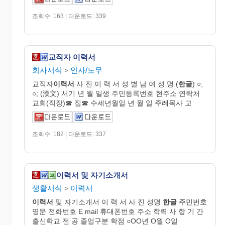
조회수: 163 | 다운로드: 339
교직자 이력서
회사서식
인사/노무
>
교직자
이력서
사 진 이 력 서 성 별 남 여 성 명 (
한글
) ○;
○; (漢文) 서기 년 월 일생 주민등록번호 현주소 연락처
교회(직장)☎ 집☎ 수세년월일 년 월 일 주례목사 교
조회수: 182 | 다운로드: 337
이력서 및 자기소개서
생활서식
이력서
>
이력서
및 자기소개서 이 력 서 사 진 성명
한글
주민번호
영문 전화번호 E mail 휴대폰번호 주소 학력 사 항 기 간
출신학교 전 공 졸업구분 학점 ○OO년 O월 O일