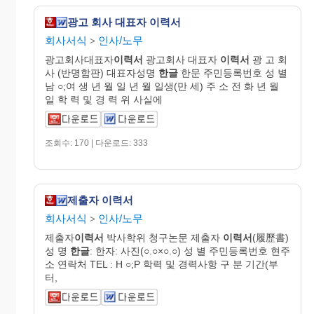
광고 회사 대표자 이력서
회사서식
인사/노무
>
광고회사대표자
이력서
광고회사 대표자
이력서
광 고 회
사 (반명함판) 대표자성명
한글
한문 주민등록번호 성 별
남 ○;여 생 년 월 일 년 월 일생(만 세) 주 소 전 화 년 월
일 학 력 및 경 력 위 사실에
조회수: 170 | 다운로드: 333
제출자 이력서
회사서식
인사/노무
>
제출자
이력서
박사학위 청구논문 제출자
이력서
(履歷書)
성 명
한글
: 한자: 사진(○.○×○.○) 성 별 주민등록번호 현주
소 연락처 TEL : H ○;P 학력 및 경력사항 구 분 기간(부
터,