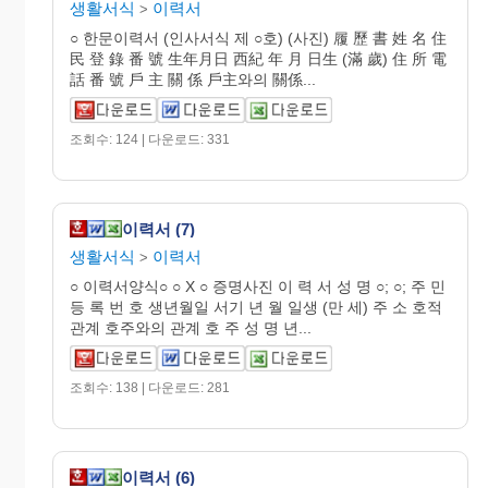
생활서식
이력서
>
○ 한문이력서 (인사서식 제 ○호) (사진) 履 歷 書 姓 名 住
民 登 錄 番 號 生年月日 西紀 年 月 日生 (滿 歲) 住 所 電
話 番 號 戶 主 關 係 戶主와의 關係...
조회수: 124 | 다운로드: 331
이력서 (7)
생활서식
이력서
>
○ 이력서양식○ ○ X ○ 증명사진 이 력 서 성 명 ○; ○; 주 민
등 록 번 호 생년월일 서기 년 월 일생 (만 세) 주 소 호적
관계 호주와의 관계 호 주 성 명 년...
조회수: 138 | 다운로드: 281
이력서 (6)