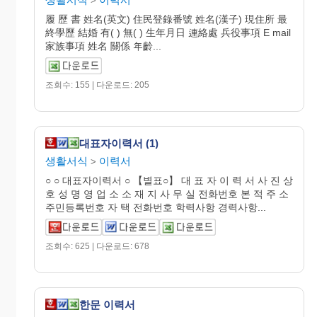
>
履 歷 書 姓名(英文) 住民登錄番號 姓名(漢子) 現住所 最
終學歷 結婚 有( ) 無( ) 生年月日 連絡處 兵役事項 E mail
家族事項 姓名 關係 年齡...
조회수: 155 | 다운로드: 205
대표자이력서 (1)
생활서식
이력서
>
○ ○ 대표자이력서 ○ 【별표○】 대 표 자 이 력 서 사 진 상
호 성 명 영 업 소 소 재 지 사 무 실 전화번호 본 적 주 소
주민등록번호 자 택 전화번호 학력사항 경력사항...
조회수: 625 | 다운로드: 678
한문 이력서