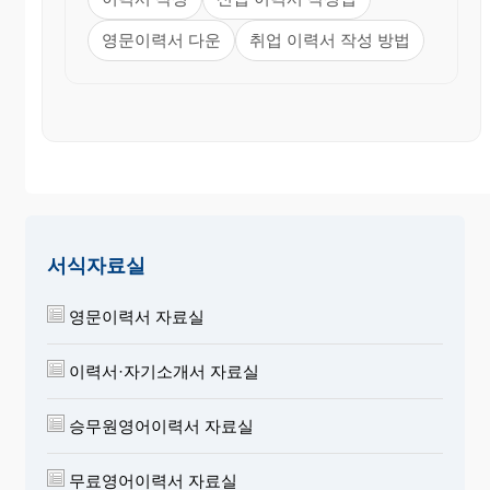
증은 주관처를 밝혀 적고, 학 원 등에서 익
영문이력서 다운
취업 이력서 작성 방법
힌 기술인 경우에는 구체적으로 하되, 단순한 제시보
다는 "과거 에 익힌 기술(또는 경력)이 귀
사의 업무에 도 직겸된다'는 점을 강조한다.
8. REWARDS AND PUNISHMENTS (상벌) :
Honors and Awards 라고도 한다. 새로이 중 요해
진 기입란임을 명심한다. 입상경력이 있으면 기재하
고 특별한 상벌규정이 없을 때는 "None"라고 적
는다.
서식자료실
9. REFERENCES (신원조회처) : 이력서에는 우선
영문이력서 자료실
Auailable on request 또는
Furnished upon reguest (귀사 요구시 즉시 제출
이력서·자기소개서 자료실
하겠음) 라고 적어둔다.
신원보증인은 추천이 될수 있는 사람으로 일반
승무원영어이력서 자료실
적으로 2명 정도 기재하되
추천인에게 자신에 대해 알수 있도록 해야 한다.
무료영어이력서 자료실