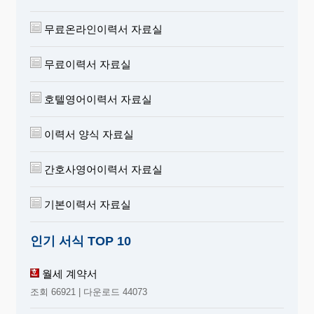
10. 끝으로 "I hereby declare that the above
무료온라인이력서 자료실
mentioned are correct and
true in every detil"등의 문장(상기와 여히 상위 없
무료이력서 자료실
음)을 적고 2행 쯤 비워
오른쪽에 이름을 다시 2행쯤 비우고는 왼쪽에 작
호텔영어이력서 자료실
성 연월일을 적고 자필로 서명한다. 단, 외국기
업이 대상일때는 "I hereby ~ "는 넣을 필요가 없다.
이력서 양식 자료실
간호사영어이력서 자료실
기본이력서 자료실
인기 서식 TOP 10
월세 계약서
조회 66921 | 다운로드 44073