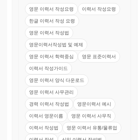
사명, 직위(Job title),
영문 이력서 작성요령
이력서 작성요령
직무내용(Duties)을 적는다. 이 중에서 업무내용
이 가장 중요하며,
한글 이력서 작성 요령
상관이 없는 경력은 간략하게, 상관이 있는 내용
영문 이력서 작성법
은 구체적으로 제시한다.
영문이력서작성법 및 예제
5. SCHOOL ACTIVITIES (각종 활동경력) : 최근 기
업의 채용방식이 바뀌면서 중요시 되 는 항목이
영문 이력서 학력중심
영문 표준이력서
다. 재학시설의 동아리 활동,농활 등의 내용을 구체
이력서 작성가이드
적으
로 기재하여 조직력.협동심.지도력을 표현한다.
영문 이력서 양식 다운로드
영문 이력서 사무관리
6. MILITARY SERVICE (병역관계) : 현역과 방위
소집 복무자의 경우에는 그에 해당되는 제대날
경력 이력서 작성법
영문이력서 예시
짜를 밝혀주면 자연히 구분이 되고, 병역 또는 방위
소집 면 제자의 경우 에는 `Exempted from
이력서 영문이름
영문 이력서 사무직
military Service.'라고 쓴다.
이력서 작성법
영문 이력서 유통/물류업
7. SPECIAL ACQUIREMENT (자격) : 공인된 자격
이력서 작성
신입 이력서 작성법