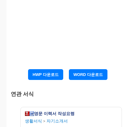
으로도 틀리지 않게 하며, 특히 중학교 시절에 배운
실력을 십분 활용하여 주어"I"는 생략하고,"S"의 시
제에 주의한다. 경력과 학력은 최근것부터 시작해서
과거로 거슬러 올라간다. 가능한 빈란이 없도록 하며
장기간의 공백이 있을때는 그 이유를 확실히 적는다.
경력사항은 실적 중심으로 구체적으로 적는다. 취득
한 학위는 빠짐없이 적어야 하며, 읽는 사람을 위해
전문용어 사용은 피한다. 약자는 가급적 하지 않아야
하지만 해야 한다면 처음
나올때 완전한 말과 약어를 함께 적어 놓고 그 이하
는 약자를 적는다.
HWP 다운로드
WORD 다운로드
당분의 말로 정직하고 성실한 내용으로 간결한 문체,
정확한 표현으로 자신에게 플러스 요인이 되지 않는
연관 서식
것은 과감히 생략한다.
2) 영문 이력서 작성요령
영문 이력서 작성요령
생활서식
자기소개서
>
1. PERSONAL INDENTIFICATION (개인정보) :