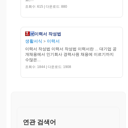
기재한다.
조회수: 615 | 다운로드: 880
바. 성별(Sex) : 남자인 경우 Male, 여자면 Female
라고 쓴다.
2. PROFESSIONAL OBJECTIVE (희망직종) : Job
이력서 작성법
Objective 라고도 한다.
생활서식
이력서
>
지원자의 직업목표 및 의식을 취업직종, 분야, 부
서 등을 소신 있게 선택하기 위해 미 리 지원 회
이력서 작성법 이력서 작성법 이력서란 ... 대기업 공
개채용에서 인기회사 경력사원 채용에 이르기까지
사의 지원 분야를 확인하는 것이 효과적이다.
수많은...
그렇지 못한 경우는 자신의 의견을 적어 둔다.
조회수: 1844 | 다운로드: 1908
3. EDUCATIONAL BACKGROUND (학력) :
Educational History라고도 한다.
졸업연도와 학교.학위명을 적고 부전공과 졸업
평점도 적는다.
4. BUSINESS BACKGROUND (경력) : Work
Experence 라고도 한다.
연관 검색어
최근 경력부터 과거로 거슬러가며 근무시간, 회