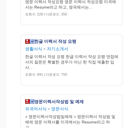
영문 이력서 작성요령 영문 이력서 작성요령 미국에
Personal Data 라고도 한다.
서는 Resume라고 하고, 영국에서는...
조회수: 226 | 다운로드: 350
가. 성명(Name): 반드시 완전한 성명(Full Name)
을 써야한다.
나. 나이(Age): 반드시 나이만 쓸것과 Arabian
Number로 표기한다.
한글 이력서 작성 요령
다. 출생지(Place of Birth): Permanent Adress 또는
생활서식
자기소개서
>
Domicile라고도 한다.
한글 이력서 작성 요령 한글 이력서 작성 요령 면접에
보통의 영문 주소 기재와 같은 순서로 쓴다.
서의 질문은 특별한 경우가 아닌 한 직접 제출한 입
다. 현주소(Present Adress): 주민등록에 기재된
사...
주소를 쓴다.
조회수: 691 | 다운로드: 750
라. 호주와의 관계(Family Relations): 아버지 이
름을 쓰고, 몇째아들 또는
딸임을 밝힌다. 경우에 따라서는 아버지의 직
업(Father's Occupation) 을 쓰는 수도
영문이력서작성법 및 예제
있다.
외국어서식
영문서식
>
마. 결혼관계(Marrital Status): 기혼이면
○ 영문이력서작성법및예제 ○ 영문이력서 작성법 및
"Married", 미혼이면 "Single"이라
예제 영문 이력서를 미국에서는 Resume라고 하
고,...