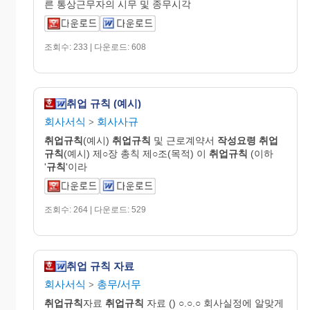
른 통상근무자의 시무 및 종무시각
조회수: 233 | 다운로드: 608
취업 규칙 (예시)
회사서식
회사사규
>
취업규칙
(예시)
취업규칙
및 근로계약서
작성요령
취업
규칙
(예시) 제○장 총칙 제○조(목적) 이
취업규칙
(이하
'
규칙
'이라
조회수: 264 | 다운로드: 529
취업 규칙 자료
회사서식
총무/서무
>
취업규칙
자료
취업규칙
자료 () ○.○.○ 회사실정에 알맞게