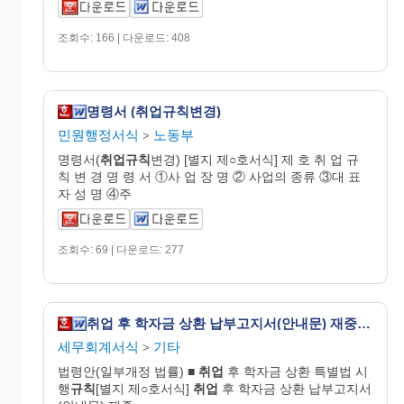
조회수: 166 | 다운로드: 408
명령서 (취업규칙변경)
민원행정서식
노동부
>
명령서(
취업규칙
변경) [별지 제○호서식] 제 호 취 업 규
칙 변 경 명 령 서 ①사 업 장 명 ② 사업의 종류 ③대 표
자 성 명 ④주
조회수: 69 | 다운로드: 277
취업 후 학자금 상환 납부고지서(안내문) 재중 [취업 후 학자금 상환 특별법 시행규칙 서식22]
세무회계서식
기타
>
법령안(일부개정 법률) ■
취업
후 학자금 상환 특별법 시
행
규칙
[별지 제○호서식]
취업
후 학자금 상환 납부고지서