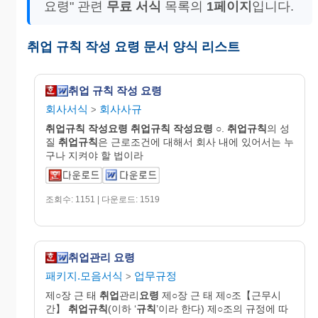
요령" 관련
무료 서식
목록의
1페이지
입니다.
취업 규칙 작성 요령 문서 양식 리스트
취업 규칙 작성 요령
회사서식
회사사규
>
취업규칙
작성요령
취업규칙
작성요령
○.
취업규칙
의 성
질
취업규칙
은 근로조건에 대해서 회사 내에 있어서는 누
구나 지켜야 할 법이라
조회수: 1151 | 다운로드: 1519
취업관리 요령
패키지.모음서식
업무규정
>
제○장 근 태
취업
관리
요령
제○장 근 태 제○조【근무시
간】
취업규칙
(이하 ‘
규칙
’이라 한다) 제○조의 규정에 따