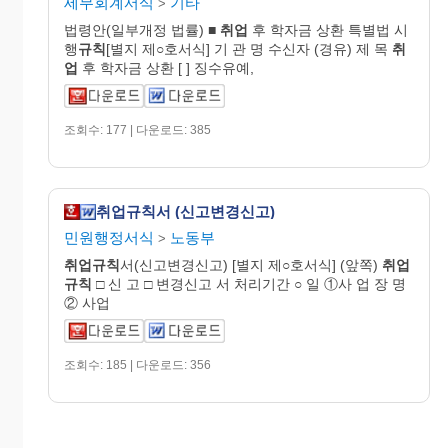
세무회계서식
기타
>
법령안(일부개정 법률) ■
취업
후 학자금 상환 특별법 시
행
규칙
[별지 제○호서식] 기 관 명 수신자 (경유) 제 목
취
업
후 학자금 상환 [ ] 징수유예,
조회수: 177 | 다운로드: 385
취업규칙서 (신고변경신고)
민원행정서식
노동부
>
취업규칙
서(신고변경신고) [별지 제○호서식] (앞쪽)
취업
규칙
□ 신 고 □ 변경신고 서 처리기간 ○ 일 ①사 업 장 명
② 사업
조회수: 185 | 다운로드: 356