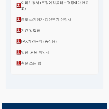
이의신청서 (조정에갈음하는결정에대한원
고)
총포 소지허가 갱신연기 신청서
기간 입찰표
FAX기안용지 (송신용)
입원_퇴원 확인서
축문 쓰는 법