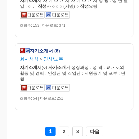
자기소개
서 자 기 소 개 서 자 기 소 개 서 성 명 : 생 년 월
일 : ○. . .
작성
자 ○ ○ ○ (서명) ○
작성
요령
조회수: 153 | 다운로드: 371
자기소개서 (6)
회사서식
인사/노무
>
자기소개
서(○)
자기소개
서 성장과정 : 성 격 : 교내 ○;외
활동 및 경력 : 인생관 및 직업관 : 지원동기 및 포부 : 년
월
조회수: 54 | 다운로드: 251
1
2
3
다음