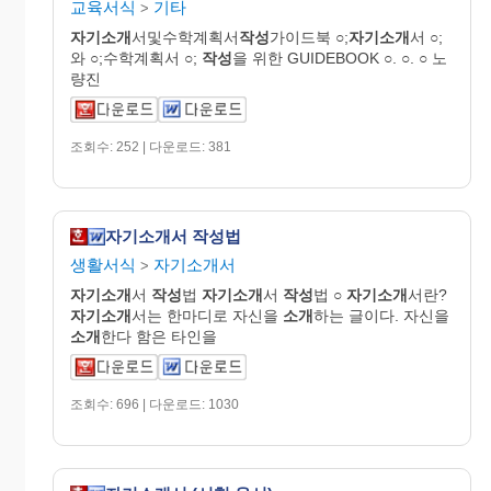
교육서식
기타
>
자기소개
서및수학계획서
작성
가이드북 ○;
자기소개
서 ○;
와 ○;수학계획서 ○;
작성
을 위한 GUIDEBOOK ○. ○. ○ 노
량진
조회수: 252 | 다운로드: 381
자기소개서 작성법
생활서식
자기소개서
>
자기소개
서
작성
법
자기소개
서
작성
법 ○
자기소개
서란?
자기소개
서는 한마디로 자신을
소개
하는 글이다. 자신을
소개
한다 함은 타인을
조회수: 696 | 다운로드: 1030