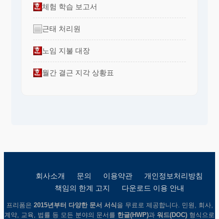
체험 학습 보고서
근태 처리원
노임 지불 대장
월간 결근 지각 상황표
회사소개
문의
이용약관
개인정보처리방침
책임의 한계 고지
다운로드 이용 안내
프리폼은
2015년부터 다양한 문서 서식
을 무료로 제공합니다. 민원, 회사,
계약, 교육, 법률 등 모든 분야의 문서를
한글(HWP)
과
워드(DOC)
형식으로