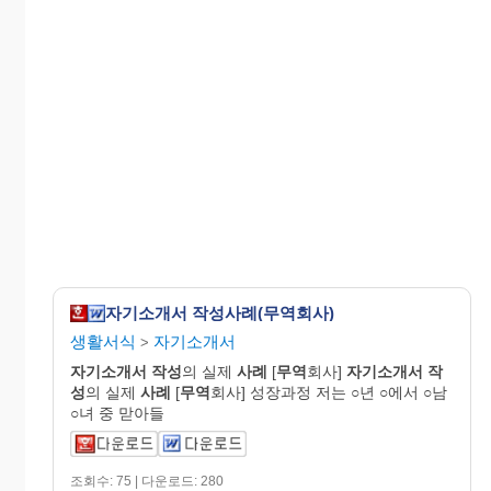
자기소개서 작성사례(무역회사)
생활서식
자기소개서
>
자기
소개
서
작성
의 실제
사례
[
무역
회사]
자기
소개
서
작
성
의 실제
사례
[
무역
회사] 성장과정 저는 ○년 ○에서 ○남
○녀 중 맏아들
조회수: 75 | 다운로드: 280