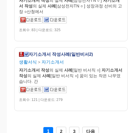
자기
소개
서
작성
의 실제
사례
[삼성전자TN ○ ]
자기
소개
서
작성
의 실제
사례
[삼성전자TN ○ ] 성장과정 선비의 고
장 ○산청에서
조회수: 83 | 다운로드: 325
자기소개서 작성사례(일반비서2)
생활서식
자기소개서
>
자기
소개
서
작성
의 실제
사례
[일반 비서직 ○]
자기
소개
서
작성
의 실제
사례
[일반 비서직 ○] 꿈이 있는 작은 나무였
습니다. 간
조회수: 121 | 다운로드: 279
1
2
3
다음