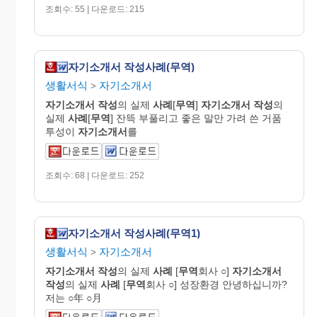
조회수: 55 | 다운로드: 215
자기소개서 작성사례(무역)
생활서식
자기소개서
>
자기
소개
서
작성
의 실제
사례
[
무역
]
자기
소개
서
작성
의
실제
사례
[
무역
] 잔뜩 부풀리고 좋은 말만 가려 쓴 거품
투성이
자기
소개
서
를
조회수: 68 | 다운로드: 252
자기소개서 작성사례(무역1)
생활서식
자기소개서
>
자기
소개
서
작성
의 실제
사례
[
무역
회사 ○]
자기
소개
서
작성
의 실제
사례
[
무역
회사 ○] 성장환경 안녕하십니까?
저는 ○年 ○月