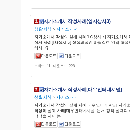
자기소개서 작성사례(엘지상사3)
생활서식
자기소개서
>
자기
소개
서
작성
의 실제
사례
[LG상사 ○]
자기
소개
서
실제
사례
[LG상사 ○] 성장과정엔 바람직한 인격 형성
해서, 유
조회수: 41 | 다운로드: 228
자기소개서 작성사례[대우인터네셔널]
생활서식
자기소개서
>
자기
소개
서
작성
의 실제
사례
[대우인터네셔널]
자기
작성
의 실제
사례
[대우인터네셔널] 문서 정리 실력과
감각을 지닌 능