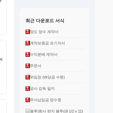
최근 다운로드 서식
양도 양수 계약서
계약보증금 포기각서
수익분배 계약서
서
광
주문서
위임장 (배당금 수령)
공사 감독 일지
주식납입금 영수증
봉투|회사 편지 봉투((8 1/2 x 11)