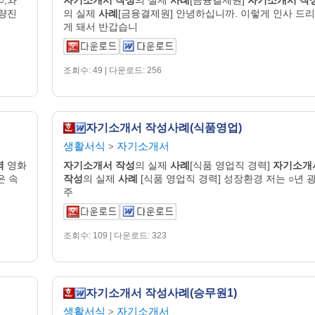
노량진
의 실제
사례
[금융결제원] 안녕하십니까. 이렇게 인사 드리
게 돼서 반갑습니
조회수: 49 | 다운로드: 256
자기소개서 작성사례(식품영업)
생활서식
자기소개서
>
역
영화
자기
소개
서
작성
의 실제
사례
[식품 영업직 경력]
자기
소개
은 속
작성
의 실제
사례
[식품 영업직 경력] 성장환경 저는 ○년 
주
조회수: 109 | 다운로드: 323
자기소개서 작성사례(승무원1)
생활서식
자기소개서
>