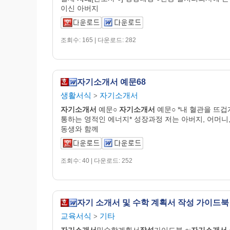
이신 아버지
조회수: 165 | 다운로드: 282
자기소개서 예문68
생활서식
자기소개서
>
자기
소개
서
예문○
자기
소개
서
예문○ *내 혈관을 뜨겁
통하는 영적인 에너지* 성장과정 저는 아버지, 어머니,
동생와 함께
조회수: 40 | 다운로드: 252
자기 소개서 및 수학 계획서 작성 가이드북
교육서식
기타
>
자기
소개
서
및수학계획서
작성
가이드북 ○;
자기
소개
서