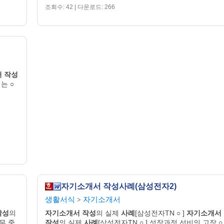
조회수: 42 | 다운로드: 266
서
작성
는 ○
자기소개서 작성사례(삼성전자2)
생활서식
자기소개서
>
작성
의
자기
소개
서
작성
의 실제
사례
[삼성전자TN ○ ]
자기
소개
서
무 중
작성
의 실제
사례
[삼성전자TN ○ ] 성장과정 선비의 고장 ○