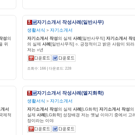
자기소개서 작성사례(일반사무)
생활서식
자기소개서
>
작성
의
자기
소개
서
작성
의 실제
사례
[일반사무직]
자기
소개
서
작
을 위
의 실제
사례
[일반사무직] ○. 긍정적이고 밝은 사람이 되라
저는 ○년
조회수: 166 | 다운로드: 228
자기소개서 작성사례(엘지화학)
생활서식
자기소개서
>
소개
서
자기
소개
서
작성
의 실제
사례
[LG화학]
자기
소개
서
작성
의
 국제적
실제
사례
[LG화학] 성장배경 저는 옛날 이야기 중에서 고
장이라는 이야