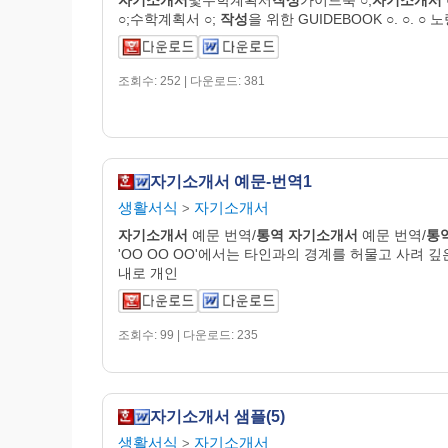
○;수학계획서 ○;
작성
을 위한 GUIDEBOOK ○. ○. ○ 
조회수: 252 | 다운로드: 381
자기소개서 예문-번역1
생활서식
자기소개서
>
자기
소개
서
예문 번역/
통역
자기
소개
서
예문 번역/
통
'OO OO OO'에서는 타인과의 경계를 허물고 사려 깊
내로 개인
조회수: 99 | 다운로드: 235
자기소개서 샘플(5)
생활서식
자기소개서
>