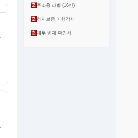
주소용 라벨 (16칸)
하자보증 이행각서
채무 변제 확인서
.
,
을