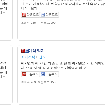
의
매매
신 분만 가능합니다.
예약
금은 해당객실의 전체 숙박 요금
는 대
니다. (보기 :
무자는
조회수: 168 | 다운로드: 290
예약 일지
회사서식
관리
>
○OO.
예약
일지 예 약 일 지 순번 년 월 일
예약
받은 시 간
예약
일
매매
시 간 회 사 명 성 명 전화번호
예약
담당 비 고
는 대
무자는
조회수: 453 | 다운로드: 455