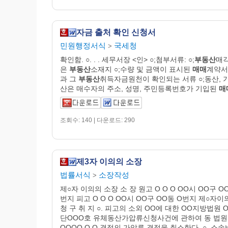
자금 출처 확인 신청서
민원행정서식
국세청
>
확인함. ○. . . 세무서장 <인> ○;첨부서류: ○;
부동산
매
은
부동산
소재지 ○;수량 및 금액이 표시된
매매
계약서
과 그
부동산
취득자금원천이 확인되는 서류 ○;동산, 
산은 매수자의 주소, 성명, 주민등록번호가 기입된
매
조회수: 140 | 다운로드: 290
제3자 이의의 소장
법률서식
소장작성
>
제○자 이의의 소장 소 장 원고 O O O OO시 OO구 O
번지 피고 O O O OO시 OO구 OO동 O번지 제○자이
청 구 취 지 ○. 피고의 소외 OO에 대한 OO지방법원 
단OOO호 유체동산가압류신청사건에 관하여 동 법원
OOOO.O.O.결정의 가압류 결정을 취소한다. ○. 소