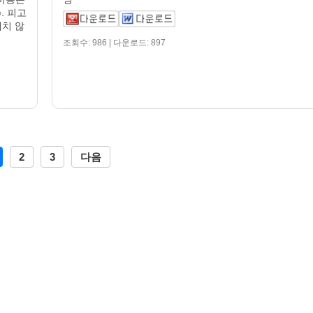
. 피고
제치 않
조회수: 986 | 다운로드: 897
2
3
다음