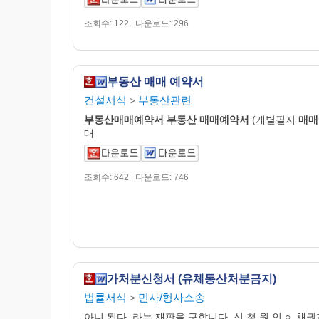
조회수: 122 | 다운로드: 296
부동산 매매 예약서
건설서식
부동산관련
>
부동산매매
예약
서
부동산
매매
예약
서
(개별필지
매매
매
조회수: 642 | 다운로드: 746
가처분신청서 (유체동산처분금지)
법률서식
민사/형사소송
>
아니 된다. 라는 재판을 구합니다. 신 청 원 인 ○. 채