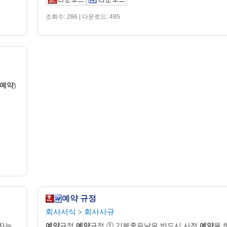
조회수: 286 | 다운로드: 495
예약
)
예약 규정
회사서식
회사사규
>
권자는
예약
규정
예약
규정 ① 기분좋은날은 반드시 사전
예약
을 