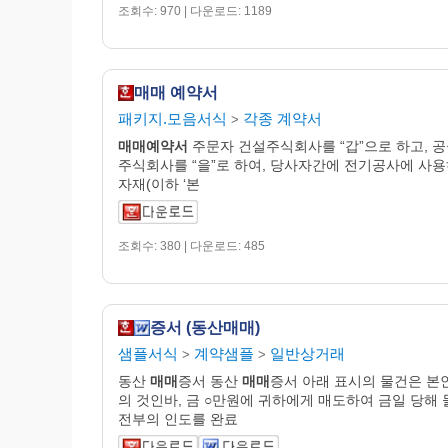
조회수: 970 | 다운로드: 1189
매매 예약서
패키지.모음서식
각종 계약서
>
매매
예약
서
주문자 건설주식회사를 “갑”으로 하고, 
주식회사를 “을”로 하여, 당사자간에 전기공사에 사
자재(이하 ‘본
조회수: 380 | 다운로드: 485
증서 (동산매매)
샘플서식
계약샘플
일반상거래
>
>
동산
매매
증서 동산
매매
증서 아래 표시의 물건은 본
의 것인바, 금 ○만원에 귀하에게 매도하여 금일 당해 
전부의 인도를 완료