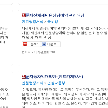
재산제세민원상담예약 관리대장
민원행정서식
국세청
>
각대금
재산제세 민원상담
예약
관리대장 [별지 제○호 서식] (○.○.○
사본
개정) 재산제세 민원상담
예약
관리대장 일련 번호 접수 일
기타 재
자 납 세 자 민 원 상
매
계
조회수: 93 | 다운로드: 281
자동차임대약관 (렌트카계약서)
민원행정서식
건설교통부
>
O동 O
수 있으며, 특약한 때에는 그 특약이 우선한다. 단, 그 특약
의의 소
은 반드시 기재되어야 한다. 제 ○ 장 대여 계약 제 ○ 조 [
예
OO카
약
] 임차인은 렌트카를 임차할 때에는 미리 차종, 개시일시
대여 장소, 대여 기간, 반환 장소, 운전자, 기타 임차 조건
송비용은
명