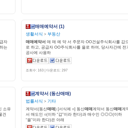
매매예약서 (1)
생활서식
부동산
>
공급자
매매
예약
서
매 매 예 약 서 주문자 OO건설주식회사를 갑
용하는
로 하고, 공급자 OO주식회사를 을로 하여, 당사자간에 전
공사에 사용하
조회수: 163 | 다운로드: 297
계약서 (동산매매)
법률서식
기타
>
인 소유
계약서(동산
매매
) [서식예 ○] 동산
매매
계약서 동산
매매
계
물건
서 매도인 ○(이하 “갑”이라 한다)과 매수인 ◎◎◎(이하
“을”이라 한다)은 아래