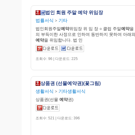
법인 회원 주말 예약 위임장
법률서식
기타
>
법인회원주말
예약
위임장 위 임 장 ○ 클럽 주말
예약
을
의 부득이한 사정으로 인하여 동반하지 못하여 아래와
예약
을 위임합니다. 법 인
조회수: 96 | 다운로드: 225
상품권 (선물예약권)(꽃그림)
생활서식
기타생활서식
>
상품권(선물
예약
권)
조회수: 521 | 다운로드: 396