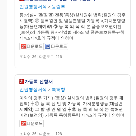
민원행정서식
농림부
>
통상)실시권(질권) 전용(통상)실시권위 범위(질권의 경우
채권액) ⑫ 등록원인 및 발생연월일 가등록 ○;가처분명령
등(대물변제
예약
) ⑬ 등 록 의 목 적 본 품종보호권이전
(보전)의 가등록 종자산업법 제○조 및 품종보호등록규칙
제○조제○호의 규정에 의하여
조회수: 36 | 다운로드: 216
가등록 신청서
민원행정서식
특허청
>
이외의 경우 기재) (통상) 실시권의 범위(질권의 경우 채
권액) ┼ ⑩ 등 록 원 인 및 가등록, 가처분명령등(대물변
제
예약
) 그 발 생 연 월 일 ┼ ⑪ 등 록 의 목 적 본 특허권
이전(보전의) 가등록 특허등록령 제○조의 규정에 의하여
조회수: 36 | 다운로드: 128