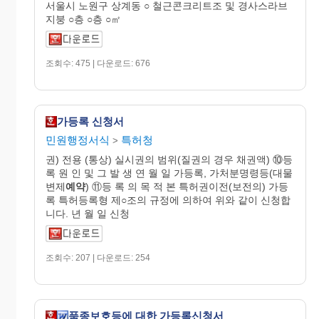
서울시 노원구 상계동 ○ 철근콘크리트조 및 경사스라브
지붕 ○층 ○층 ○㎡
조회수: 475 | 다운로드: 676
가등록 신청서
민원행정서식
특허청
>
권) 전용 (통상) 실시권의 범위(질권의 경우 채권액) ⑩등
록 원 인 및 그 발 생 연 월 일 가등록, 가처분명령등(대물
변제
예약
) ⑪등 록 의 목 적 본 특허권이전(보전의) 가등
록 특허등록형 제○조의 규정에 의하여 위와 같이 신청합
니다. 년 월 일 신청
조회수: 207 | 다운로드: 254
품종보호등에 대한 가등록신청서