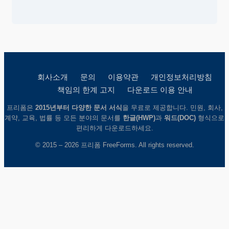
회사소개
문의
이용약관
개인정보처리방침
책임의 한계 고지
다운로드 이용 안내
프리폼은
2015년부터 다양한 문서 서식
을 무료로 제공합니다. 민원, 회사,
계약, 교육, 법률 등 모든 분야의 문서를
한글(HWP)
과
워드(DOC)
형식으로
편리하게 다운로드하세요.
© 2015 – 2026 프리폼 FreeForms. All rights reserved.