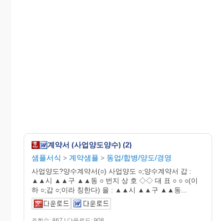
계약서 (사업양도양수) (2)
샘플서식
계약샘플
동업/합병/양도/경영
>
>
사업양도?양수계약서(○) 사업양도 ○;양수계약서 갑 :
▲▲시 ▲▲구 ▲▲동 ○ 번지 상 호 ◇◇ 대 표 ○ ○ ○(이
하 ○;갑 ○;이라 칭한다) 을 : ▲▲시 ▲▲구 ▲▲동...
조회수: 867 | 다운로드: 908