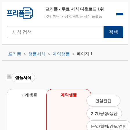
프리폼
- 무료 서식 다운로드 1위
국내 최대, 가장 신뢰받는 서식 플랫폼
검색
프리폼
샘플서식
계약샘플
페이지 1
샘플서식
거래샘플
계약샘플
건설관련
기계/공장/생산
동업/합병/양도/경영