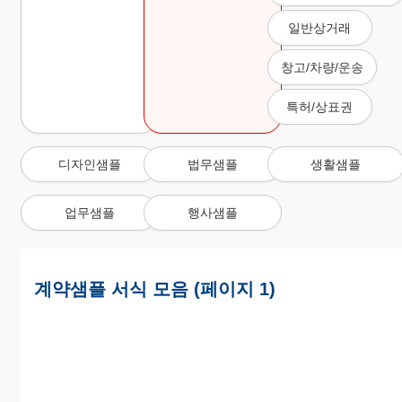
일반상거래
창고/차량/운송
특허/상표권
디자인샘플
법무샘플
생활샘플
업무샘플
행사샘플
계약샘플 서식 모음 (페이지 1)