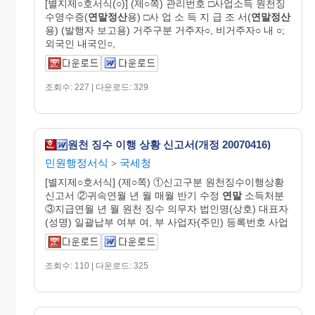
[별지제○호서식(○)] (제○쪽) 관리번호 □사업소득 원천징
수영수증(
연말정산
용) □사 업 소 득 지 급 조 서(
연말정산
용) (발행자 보고용) 거주구분 거주자○, 비거주자○ 내 ○;
외국인 내국인○,
조회수: 227 | 다운로드: 329
원천 징수 이행 상황 신고서(개정 20070416)
민원행정서식
국세청
>
[별지제○호서식] (제○쪽) ①신고구분 원천징수이행상황
신고서 ②귀속연월 년 월 매월 반기 수정
연말
소득처분
③지급연월 년 월 원천 징수 의무자 법인명(상호) 대표자
(성명) 일괄납부 여부 여, 부 사업자(주민) 등록번호 사업
조회수: 110 | 다운로드: 325