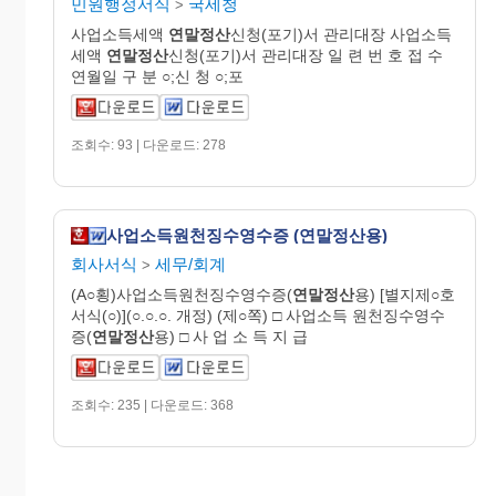
민원행정서식
국세청
>
사업소득세액
연말정산
신청(포기)서 관리대장 사업소득
세액
연말정산
신청(포기)서 관리대장 일 련 번 호 접 수
연월일 구 분 ○;신 청 ○;포
조회수: 93 | 다운로드: 278
사업소득원천징수영수증 (연말정산용)
회사서식
세무/회계
>
(A○횡)사업소득원천징수영수증(
연말정산
용) [별지제○호
서식(○)](○.○.○. 개정) (제○쪽) □ 사업소득 원천징수영수
증(
연말정산
용) □ 사 업 소 득 지 급
조회수: 235 | 다운로드: 368