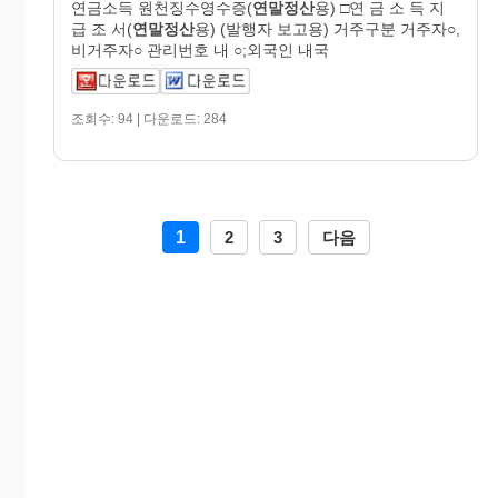
연금소득 원천징수영수증(
연말정산
용) □연 금 소 득 지
급 조 서(
연말정산
용) (발행자 보고용) 거주구분 거주자○,
비거주자○ 관리번호 내 ○;외국인 내국
조회수: 94 | 다운로드: 284
1
2
3
다음