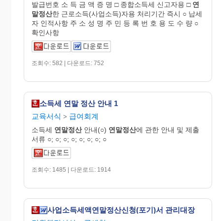
발급번호 소 득 금 액 증 명 □ 종합소득세 신고자용 □
연
말정산
한 근로소득(사업소득)자용 처리기간 즉시 ○ 납세
자 인적사항 주 소 성 명 주 민 등 록 번 호 용 도 수 량 ○
확인사항
조회수: 582 | 다운로드: 752
소득세 연말 정산 안내 1
교육서식
급여회계
>
소득세
연말정산
안내(○)
연말정산
에 관한 안내 및 제출
서류 ○; ○; ○; ○; ○; ○; ○; ○
조회수: 1485 | 다운로드: 1914
사업소득세액연말정산신청(포기)서 관리대장