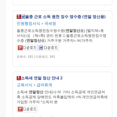
을종 근로 소득 원천 징수 영수증 (연말 정산용)
민원행정서식
국세청
>
을종근로소득원천징수영수증(
연말정산
용) [별지제○호
서식(○)] （제○쪽) 관리 번호 □ 을종근로소득원천징수영
수증 (
연말정산
용) 거주구분 거주자○ /비거주자
조회수: 191 | 다운로드: 341
소득세 연말 정산 안내 2
교육서식
급여회계
>
소득세
연말정산
안내(○) IV. 기타 소득공제 개인연금저
축 소득공제 당해연도 저축불입액의 ○% 개인연금저축에
가입한 거주자 *소득자 본