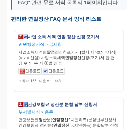
FAQ" 관련
무료 서식
목록의
1페이지
입니다.
편리한 연말정산 FAQ 문서 양식 리스트
사업 소득 세액 연말 정산 신청 포기서
민원행정서식
국세청
>
사업소득세액
연말정산
신청포기서 [별지 제○호의○서식]
(○.○.○ 신설) 사업소득세액
연말정산
신청(포기)서 원 천
징 수 의 무 자 ①법 인 명
조회수: 155 | 다운로드: 448
건강보험료 정산분 분할 납부 신청서
부서별서식
총무
>
건강보험료
정산
분(
연말정산
?지연취득)분할납부신청서
건강보험료
정산
분(
연말정산
○;지연취득) 분할납부 신청