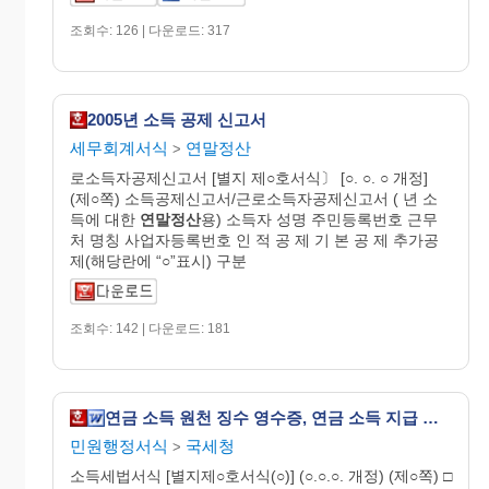
조회수: 126 | 다운로드: 317
2005년 소득 공제 신고서
세무회계서식
연말정산
>
로소득자공제신고서 [별지 제○호서식〕 [○. ○. ○ 개정]
(제○쪽) 소득공제신고서/근로소득자공제신고서 ( 년 소
득에 대한
연말정산
용) 소득자 성명 주민등록번호 근무
처 명칭 사업자등록번호 인 적 공 제 기 본 공 제 추가공
제(해당란에 “○”표시) 구분
조회수: 142 | 다운로드: 181
연금 소득 원천 징수 영수증, 연금 소득 지급 조서(개정 20060410)
민원행정서식
국세청
>
소득세법서식 [별지제○호서식(○)] (○.○.○. 개정) (제○쪽) □