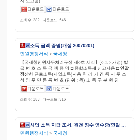
자 보고용)
조회수: 282 | 다운로드: 546
소득 금액 증명(개정 20070201)
민원행정서식
국세청
>
【국세청민원사무처리규정 제○호 서식】(○.○.○ 개정) 발
급 번 호 소 득 금 액 증 명 □ 종합소득세 신고자용 □
연말
정산
한 근로소득(사업소득)자용 처 리 기 간 즉 시 주 소
성 명 주 민 등 록 번 호 (단위 : 원) 소 득 구 분 원 천
조회수: 183 | 다운로드: 316
사업 소득 지급 조서, 원천 징수 영수증(연말 정산용)(개정 20060410)
민원행정서식
국세청
>