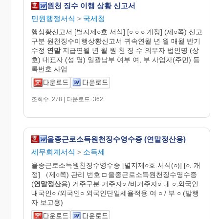
원천 징수 이행 상황 신고서
민원행정서식
국세청
>
행상황신고서 [별지제○호 서식] [○.○.○.개정] (제○쪽) 신고
구분 원천징수이행상황신고서 귀속연월 년 월 매월 반기
수정
연말
지급연월 년 월 원 천 징 수 의무자 법인명 (상
호) 대표자 (성 명) 일괄납부 여부 여, 부 사업자(주민) 등
록번호 사업
조회수: 278 | 다운로드: 362
을종근로소득원천징수영수증 (연말정산용)
세무회계서식
소득세
>
을종근로소득원천징수영수증 [별지제○호 서식(○)] [○. 개
정] （제○쪽) 관리 번호 □ 을종근로소득원천징수영수증
(
연말정산
용) 거주구분 거주자○ /비거주자○ 내 ○;외국인
내국인○ /외국인○ 외국인단일세율적용 여 ○ / 부 ○ (발행
자 보고용)