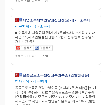
조회수: 440 | 다운로드: 941
사업소득세액연말정산신청(포기)서 [소득세법 시행규칙 서식25의2]
세무회계서식
소득세
>
■ 소득세법 시행규칙 [별지 제○호의○서식] <개정 ○.○.○>
사업소득세액
연말정산
신청(포기)서 접수번호 접수일자
처리기간 즉시
조회수: 314 | 다운로드: 781
을종근로소득원천징수영수증 (연말정산용)
회사서식
세무/회계
>
을종근로소득원천징수영수증 [별지제○호 서식(○)] [○. 개
정] （제○쪽) 관리 번호 □ 을종근로소득원천징수영수증
(
연말정산
용) 거주구분 거주자○ /비거주자○ 내 ○;외국인
내국인○ /외국인○ 외국인단일세율적용 여 ○ / 부 ○ (발행