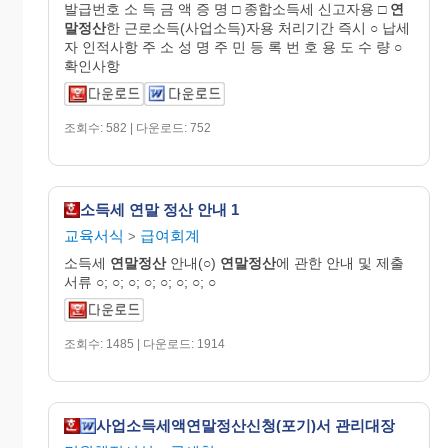
발급번호 소 득 금 액 증 명 □ 종합소득세 신고자용 □
연
말정산
한 근로소득(사업소득)자용 처리기간 즉시 ○ 납세
자 인적사항 주 소 성 명 주 민 등 록 번 호 용 도 수 량 ○
확인사항
조회수: 582 | 다운로드: 752
소득세 연말 정산 안내 1
교육서식
급여회계
>
소득세
연말정산
안내(○)
연말정산
에 관한 안내 및 제출
서류 ○; ○; ○; ○; ○; ○; ○; ○
조회수: 1485 | 다운로드: 1914
사업소득세액연말정산신청(포기)서 관리대장