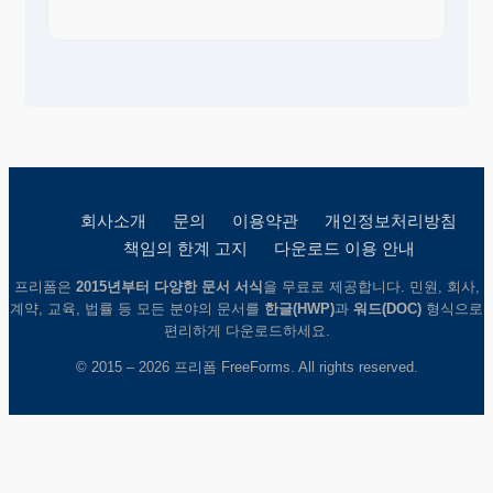
회사소개
문의
이용약관
개인정보처리방침
책임의 한계 고지
다운로드 이용 안내
프리폼은
2015년부터 다양한 문서 서식
을 무료로 제공합니다. 민원, 회사,
계약, 교육, 법률 등 모든 분야의 문서를
한글(HWP)
과
워드(DOC)
형식으로
편리하게 다운로드하세요.
© 2015 – 2026 프리폼 FreeForms. All rights reserved.