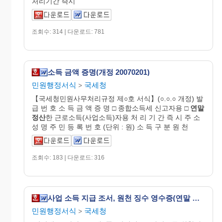
처리기간 즉시
조회수: 314 | 다운로드: 781
소득 금액 증명(개정 20070201)
민원행정서식
국세청
>
【국세청민원사무처리규정 제○호 서식】(○.○.○ 개정) 발
급 번 호 소 득 금 액 증 명 □ 종합소득세 신고자용 □
연말
정산
한 근로소득(사업소득)자용 처 리 기 간 즉 시 주 소
성 명 주 민 등 록 번 호 (단위 : 원) 소 득 구 분 원 천
조회수: 183 | 다운로드: 316
사업 소득 지급 조서, 원천 징수 영수증(연말 정산용)(개정 20060410)
민원행정서식
국세청
>