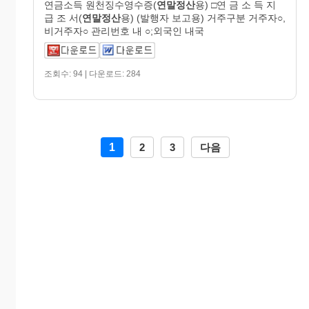
연금소득 원천징수영수증(
연말정산
용) □연 금 소 득 지
급 조 서(
연말정산
용) (발행자 보고용) 거주구분 거주자○,
비거주자○ 관리번호 내 ○;외국인 내국
조회수: 94 | 다운로드: 284
1
2
3
다음