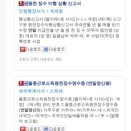
원천 징수 이행 상황 신고서
민원행정서식
국세청
>
행상황신고서 [별지제○호 서식] [○.○.○.개정] (제○쪽) 신고
구분 원천징수이행상황신고서 귀속연월 년 월 매월 반기
수정
연말
지급연월 년 월 원 천 징 수 의무자 법인명 (상
호) 대표자 (성 명) 일괄납부 여부 여, 부 사업자(주민) 등
록번호 사업
조회수: 278 | 다운로드: 362
을종근로소득원천징수영수증 (연말정산용)
세무회계서식
소득세
>
을종근로소득원천징수영수증 [별지제○호 서식(○)] [○. 개
정] （제○쪽) 관리 번호 □ 을종근로소득원천징수영수증
(
연말정산
용) 거주구분 거주자○ /비거주자○ 내 ○;외국인
내국인○ /외국인○ 외국인단일세율적용 여 ○ / 부 ○ (발행
자 보고용)