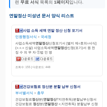
련
무료 서식
목록의
1페이지
입니다.
연말정산 미성년 문서 양식 리스트
사업 소득 세액 연말 정산 신청 포기서
민원행정서식
국세청
>
사업소득세액
연말정산
신청포기서 [별지 제○호의○서식]
(○.○.○ 신설) 사업소득세액
연말정산
신청(포기)서 원 천
징 수 의 무 자 ①법 인 명
조회수: 155 | 다운로드: 448
건강보험료 정산분 분할 납부 신청서
부서별서식
총무
>
건강보험료
정산
분(
연말정산
?지연취득)분할납부신청서
건강보험료
정산
분(
연말정산
○;지연취득) 분할납부 신청