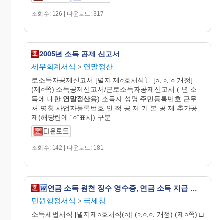
조회수: 126 | 다운로드: 317
2005년 소득 공제 신고서
세무회계서식
연말정산
>
로소득자공제신고서 [별지 제○호서식〕 [○. ○. ○ 개정]
(제○쪽) 소득공제신고서/근로소득자공제신고서 ( 년 소
득에 대한
연말정산
용) 소득자 성명 주민등록번호 근무
처 명칭 사업자등록번호 인 적 공 제 기 본 공 제 추가공
제(해당란에 “○”표시) 구분
조회수: 142 | 다운로드: 181
연금 소득 원천 징수 영수증, 연금 소득 지급 조서(개정 20060410)
민원행정서식
국세청
>
소득세법서식 [별지제○호서식(○)] (○.○.○. 개정) (제○쪽) □