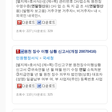
[별지제○호서식(○)] (제○쪽) 관리번호 □사업소득 원천징
수영수증(
연말정산
용) □사 업 소 득 지 급 조 서(
연말정산
용) (발행자 보고용) 거주구분 거주자○, 비거주자○ 내 ○;
외국인 내국인○,
조회수: 227 | 다운로드: 329
원천 징수 이행 상황 신고서(개정 20070416)
민원행정서식
국세청
>
[별지제○호서식] (제○쪽) ①신고구분 원천징수이행상황
신고서 ②귀속연월 년 월 매월 반기 수정
연말
소득처분
③지급연월 년 월 원천 징수 의무자 법인명(상호) 대표자
(성명) 일괄납부 여부 여, 부 사업자(주민) 등록번호 사업
조회수: 110 | 다운로드: 325